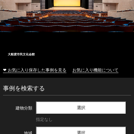
大船渡市民文化会館
❤ お気に入り保存した事例を見る
お気に入り機能について
事例を検索する
選択
建物分類
指定なし
選択
地域