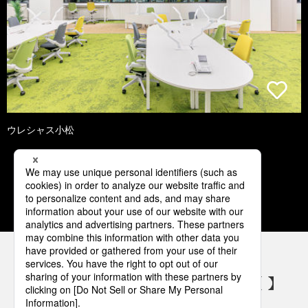
ウレシャス小松
1
2
3
4
5
パナソニックの電気設備 SNSアカウント