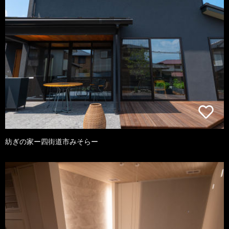
紡ぎの家ー四街道市みそらー