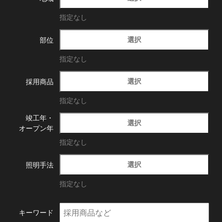
指定なし
選択
部位
指定なし
選択
採用商品
指定なし
竣工年・
選択
オープン年
指定なし
選択
照明手法
指定なし
キーワード