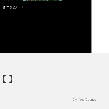
さつきた8・1
Area/Country