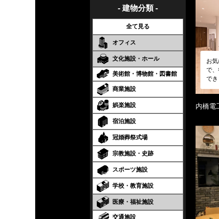
- 建物分類 -
全て見る
オフィス
文化施設・ホール
お気
で、
美術館・博物館・図書館
でき
商業施設
娯楽施設
内橋電
宿泊施設
冠婚葬祭式場
宗教施設・史跡
スポーツ施設
学校・教育施設
医療・福祉施設
交通施設