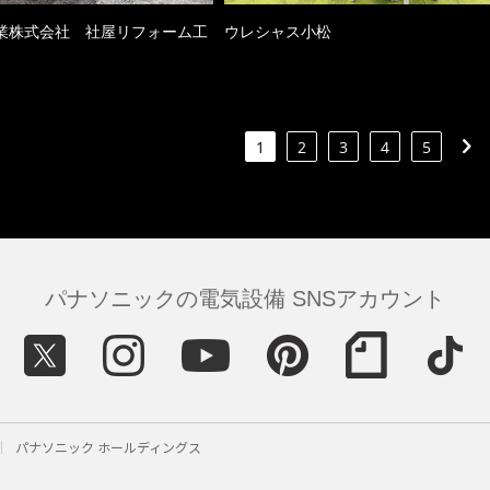
業株式会社 社屋リフォーム工
ウレシャス小松
1
2
3
4
5
パナソニックの電気設備 SNSアカウント
パナソニック ホールディングス