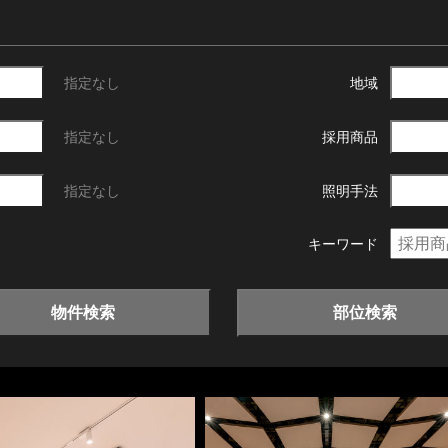
指定なし
地域
指定なし
採用商品
指定なし
照明手法
キーワード
物件検索
部位検索