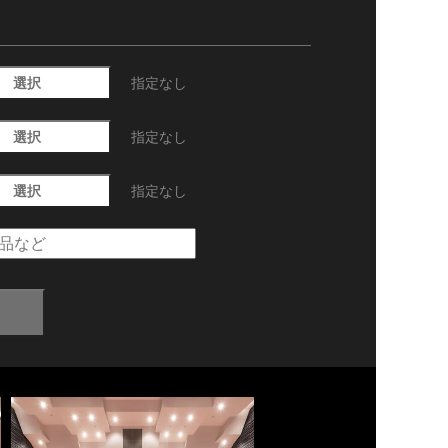
選択
指定なし
選択
指定なし
選択
指定なし