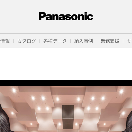
品情報
カタログ
各種データ
納入事例
業務支援
サ