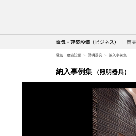
電気・建築設備（ビジネス）
商
電気・建築設備
照明器具
納入事例集
納入事例集
（照明器具）