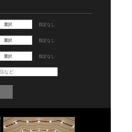
選択
指定なし
選択
指定なし
選択
指定なし