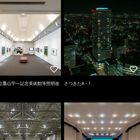
立鷹山宇一記念美術館等照明改
さつきた8・1