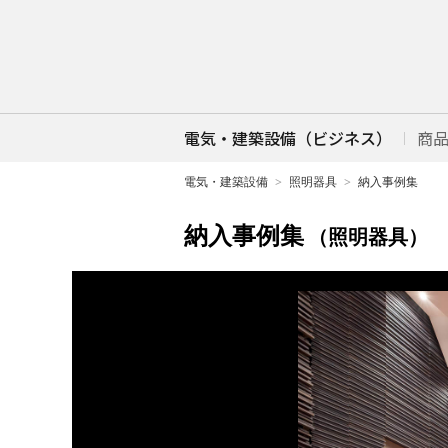
電気・建築設備（ビジネス）
商
電気・建築設備
照明器具
納入事例集
納入事例集
（照明器具）