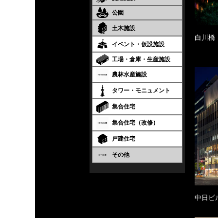
公園
土木施設
白川橋
イベント・仮設施設
工場・倉庫・生産施設
農林水産施設
タワー・モニュメント
集合住宅
集合住宅（改修）
戸建住宅
その他
中日ビ