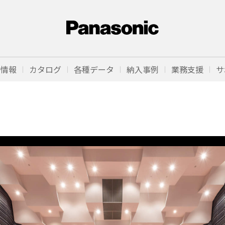
品情報
カタログ
各種データ
納入事例
業務支援
サ