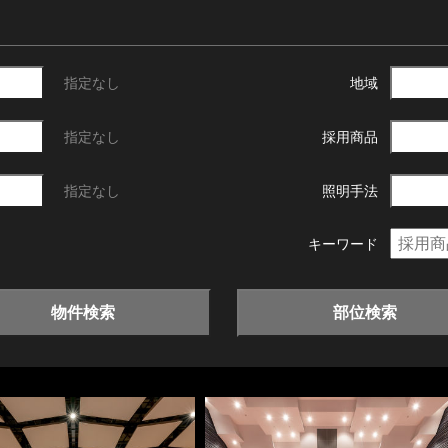
指定なし
地域
指定なし
採用商品
指定なし
照明手法
キーワード
物件検索
部位検索