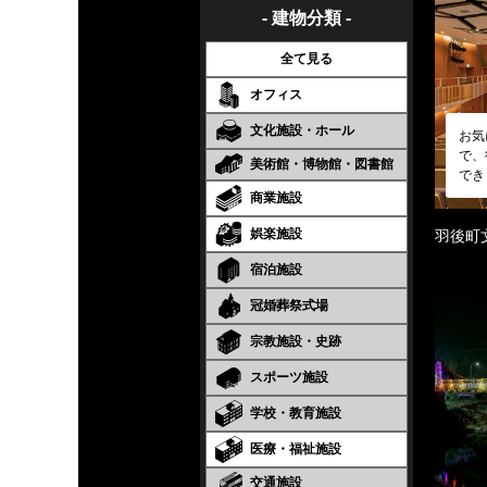
- 建物分類 -
全て見る
オフィス
文化施設・ホール
お気
で、
美術館・博物館・図書館
でき
商業施設
娯楽施設
羽後町
宿泊施設
冠婚葬祭式場
宗教施設・史跡
スポーツ施設
学校・教育施設
医療・福祉施設
交通施設