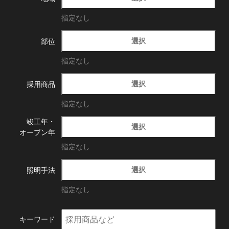
指定なし
選択
部位
指定なし
選択
採用商品
指定なし
竣工年・
選択
オープン年
指定なし
選択
照明手法
指定なし
キーワード