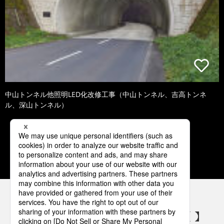
中山トンネル他照明LED化改修工事（中山トンネル、吉高トンネ
ル、深山トンネル）
2
3
4
5
6
パナソニックの電気設備 SNSアカウント