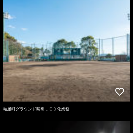
粕屋町グラウンド照明ＬＥＤ化業務