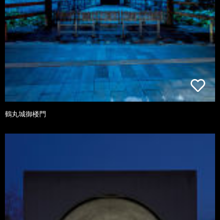
鶴丸城御楼門