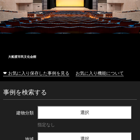
大船渡市民文化会館
❤ お気に入り保存した事例を見る
お気に入り機能について
事例を検索する
選択
建物分類
指定なし
選択
地域