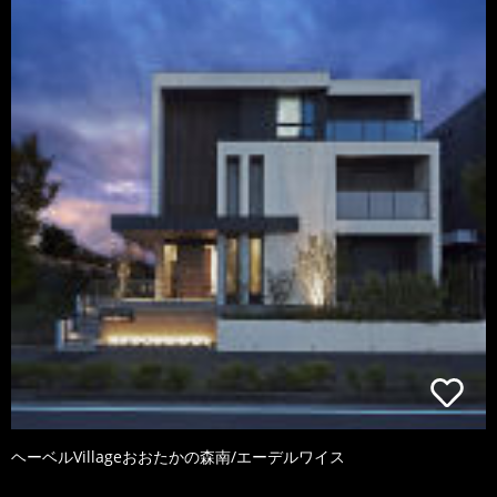
ヘーベルVillageおおたかの森南/エーデルワイス