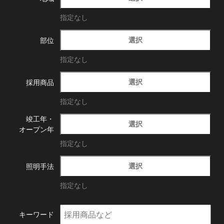
指定なし
選択
部位
指定なし
選択
採用商品
指定なし
竣工年・
選択
オープン年
指定なし
選択
照明手法
指定なし
キーワード