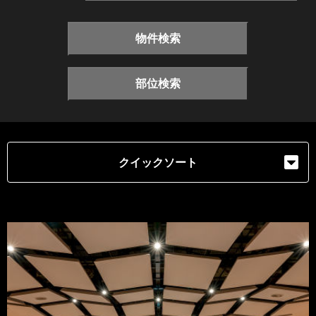
物件検索
部位検索
クイックソート