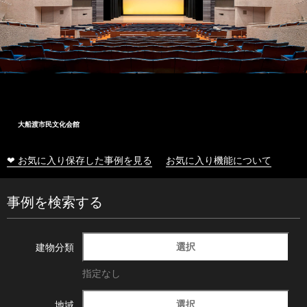
大船渡市民文化会館
❤ お気に入り保存した事例を見る
お気に入り機能について
事例を検索する
選択
建物分類
指定なし
選択
地域