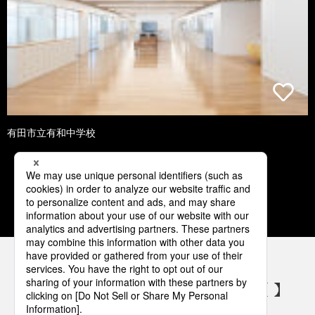
有田市立有和中学校
1
2
3
4
5
パナソニックの電気設備 SNSアカウント