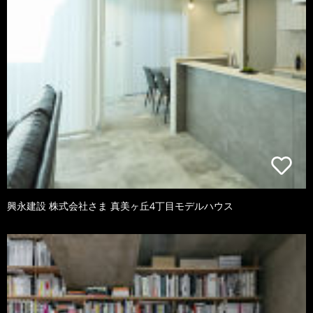
興永建設 株式会社さま 真美ヶ丘4丁目モデルハウス