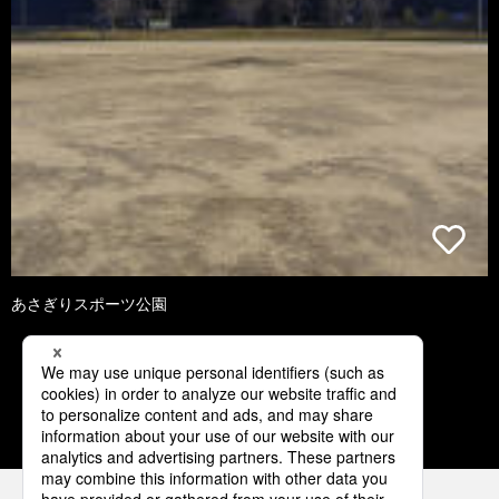
あさぎりスポーツ公園
3
4
5
6
7