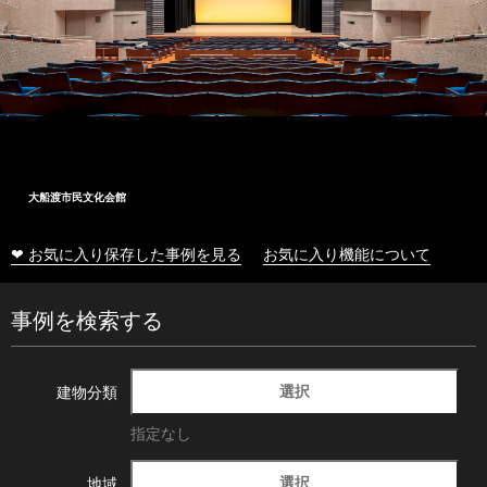
大船渡市民文化会館
❤ お気に入り保存した事例を見る
お気に入り機能について
事例を検索する
選択
建物分類
指定なし
選択
地域