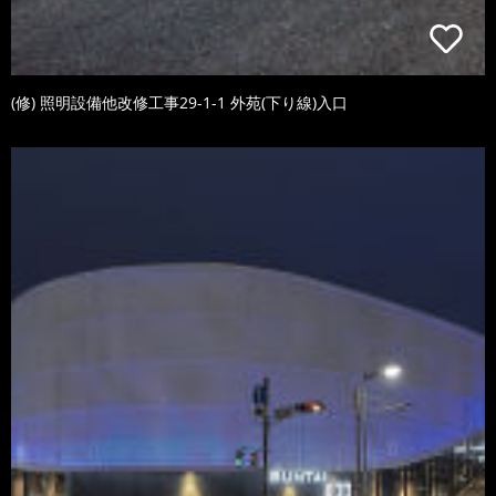
(修) 照明設備他改修工事29-1-1 外苑(下り線)入口