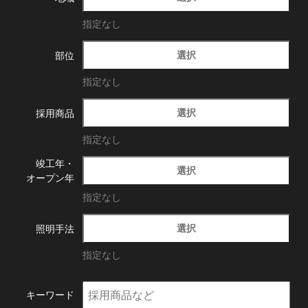
指定なし
選択
部位
指定なし
選択
採用商品
指定なし
竣工年・
選択
オープン年
指定なし
選択
照明手法
指定なし
キーワード