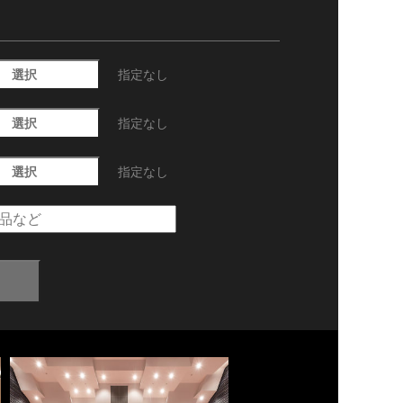
選択
指定なし
選択
指定なし
選択
指定なし