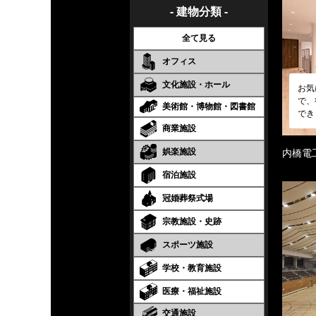
- 建物分類 -
全て見る
オフィス
文化施設・ホール
お気
で、
美術館・博物館・図書館
でき
商業施設
娯楽施設
内橋電
宿泊施設
冠婚葬祭式場
宗教施設・史跡
スポーツ施設
学校・教育施設
医療・福祉施設
交通施設