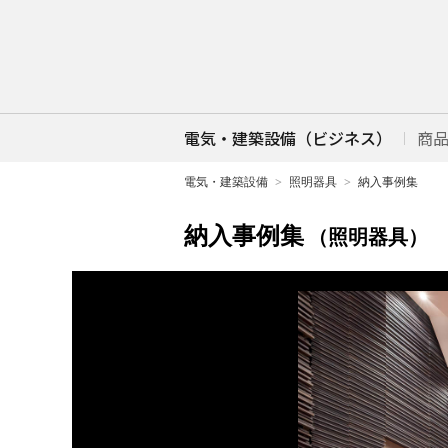
電気・建築設備（ビジネス）
商
電気・建築設備
照明器具
納入事例集
納入事例集
（照明器具）