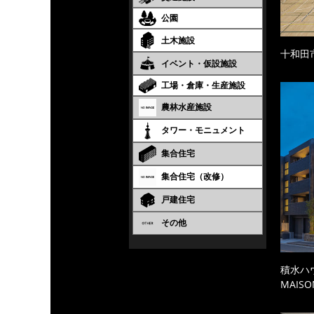
公園
土木施設
十和田
イベント・仮設施設
工場・倉庫・生産施設
農林水産施設
タワー・モニュメント
集合住宅
集合住宅（改修）
戸建住宅
その他
積水ハ
MAISO