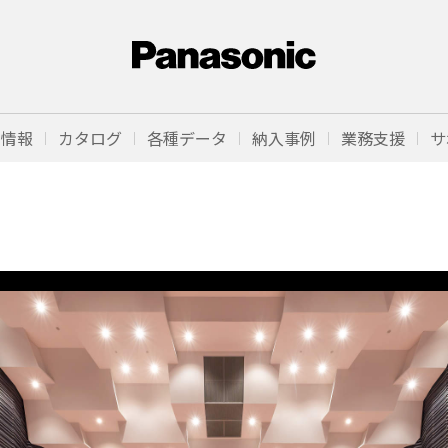
品情報
カタログ
各種データ
納入事例
業務支援
サ