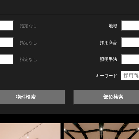
指定なし
地域
指定なし
採用商品
指定なし
照明手法
キーワード
物件検索
部位検索