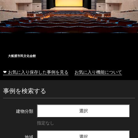
大船渡市民文化会館
❤ お気に入り保存した事例を見る
お気に入り機能について
事例を検索する
選択
建物分類
指定なし
選択
地域