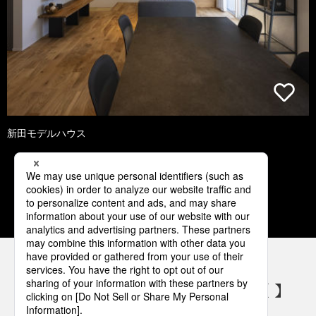
新田モデルハウス
1
2
3
4
5
パナソニックの電気設備 SNSアカウント