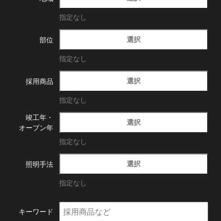
指定なし
選択
部位
指定なし
選択
採用商品
指定なし
竣工年・
選択
オープン年
指定なし
選択
照明手法
指定なし
キーワード