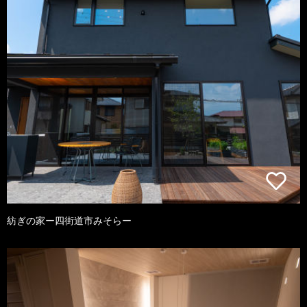
紡ぎの家ー四街道市みそらー