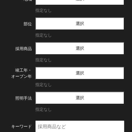
指定なし
選択
部位
指定なし
選択
採用商品
指定なし
竣工年・
選択
オープン年
指定なし
選択
照明手法
指定なし
キーワード