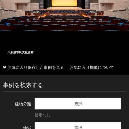
大船渡市民文化会館
❤ お気に入り保存した事例を見る
お気に入り機能について
事例を検索する
選択
建物分類
指定なし
選択
地域