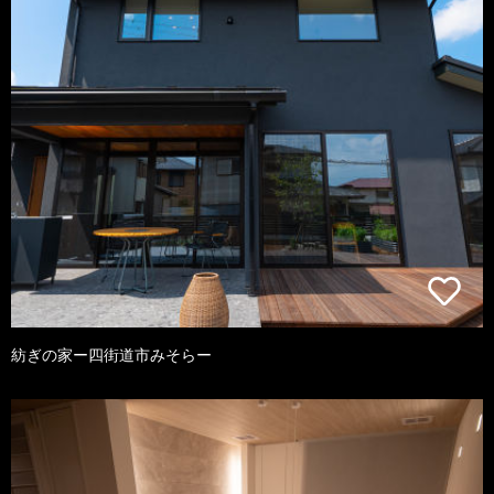
紡ぎの家ー四街道市みそらー