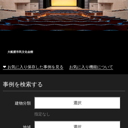
大船渡市民文化会館
❤ お気に入り保存した事例を見る
お気に入り機能について
事例を検索する
選択
建物分類
指定なし
選択
地域