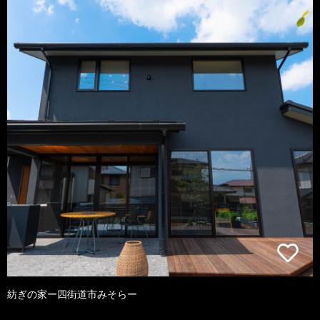
紡ぎの家ー四街道市みそらー