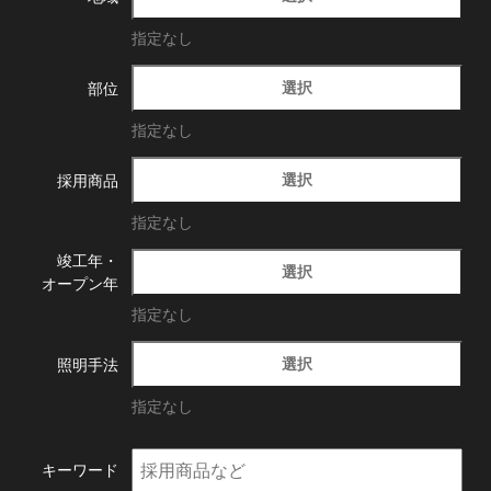
指定なし
選択
部位
指定なし
選択
採用商品
指定なし
竣工年・
選択
オープン年
指定なし
選択
照明手法
指定なし
キーワード