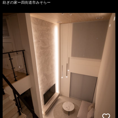
紡ぎの家ー四街道市みそらー