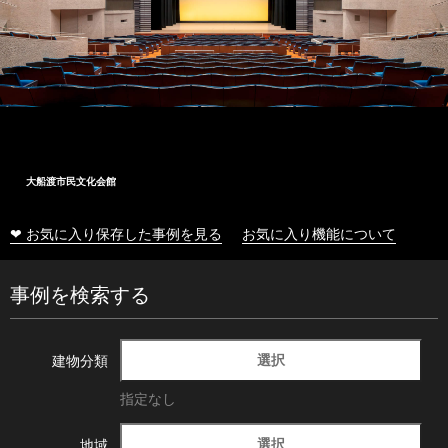
大船渡市民文化会館
❤ お気に入り保存した事例を見る
お気に入り機能について
事例を検索する
選択
建物分類
指定なし
選択
地域