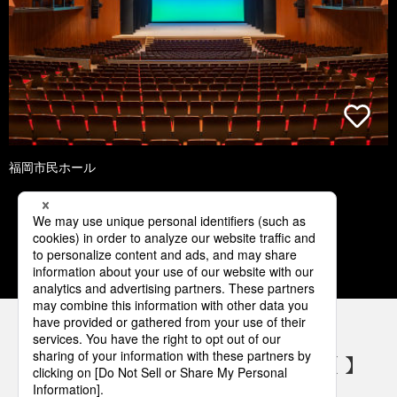
福岡市民ホール
1
2
3
4
5
パナソニックの電気設備 SNSアカウント