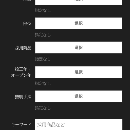
指定なし
選択
部位
指定なし
選択
採用商品
指定なし
竣工年・
選択
オープン年
指定なし
選択
照明手法
指定なし
キーワード