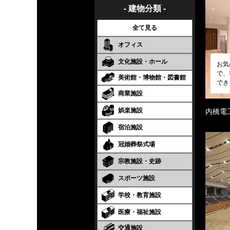
- 建物分類 -
全て見る
オフィス
文化施設・ホール
お気
で、
美術館・博物館・図書館
でき
商業施設
娯楽施設
内橋電
宿泊施設
冠婚葬祭式場
宗教施設・史跡
スポーツ施設
学校・教育施設
医療・福祉施設
交通施設