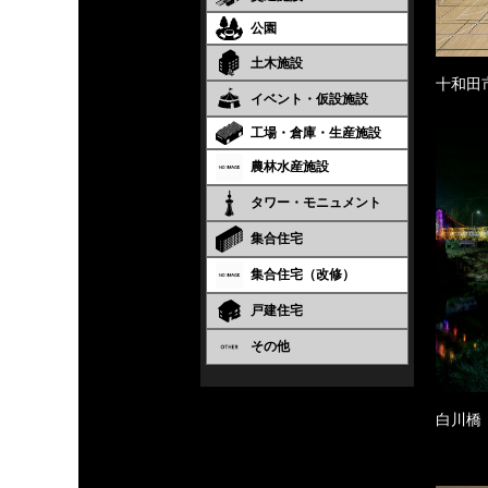
公園
土木施設
十和田
イベント・仮設施設
工場・倉庫・生産施設
農林水産施設
タワー・モニュメント
集合住宅
集合住宅（改修）
戸建住宅
その他
白川橋