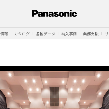
品情報
カタログ
各種データ
納入事例
業務支援
サ