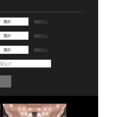
選択
指定なし
選択
指定なし
選択
指定なし