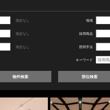
指定なし
地域
指定なし
採用商品
指定なし
照明手法
キーワード
物件検索
部位検索