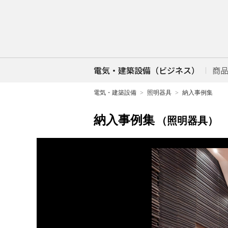
電気・建築設備（ビジネス）
商
電気・建築設備
照明器具
納入事例集
納入事例集
（照明器具）