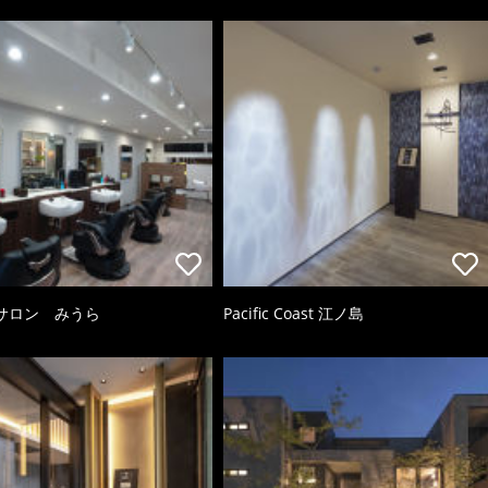
サロン みうら
Pacific Coast 江ノ島