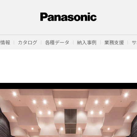
品情報
カタログ
各種データ
納入事例
業務支援
サ