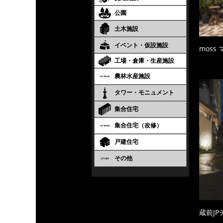
公園
土木施設
イベント・仮設施設
moss
工場・倉庫・生産施設
農林水産施設
タワー・モニュメント
集合住宅
集合住宅（改修）
戸建住宅
その他
蔵前JP