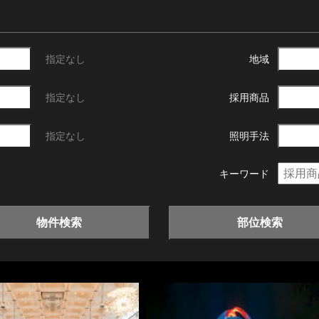
指定なし
地域
指定なし
採用商品
指定なし
照明手法
キーワード
物件検索
部位検索