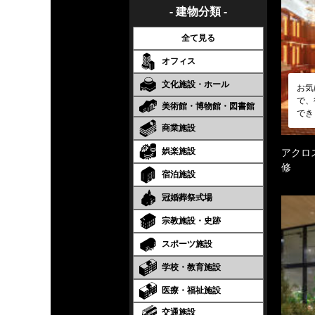
- 建物分類 -
全て見る
オフィス
文化施設・ホール
お気
で、
美術館・博物館・図書館
でき
商業施設
娯楽施設
アクロ
修
宿泊施設
冠婚葬祭式場
宗教施設・史跡
スポーツ施設
学校・教育施設
医療・福祉施設
交通施設