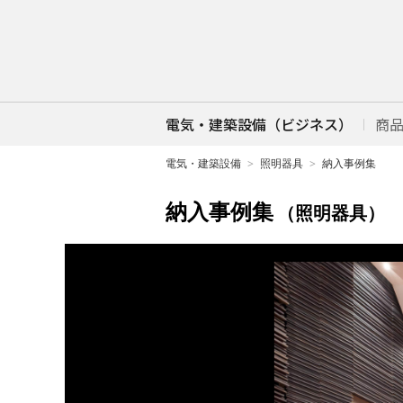
電気・建築設備（ビジネス）
商
電気・建築設備
照明器具
納入事例集
納入事例集
（照明器具）