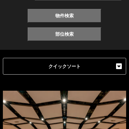
物件検索
部位検索
クイックソート