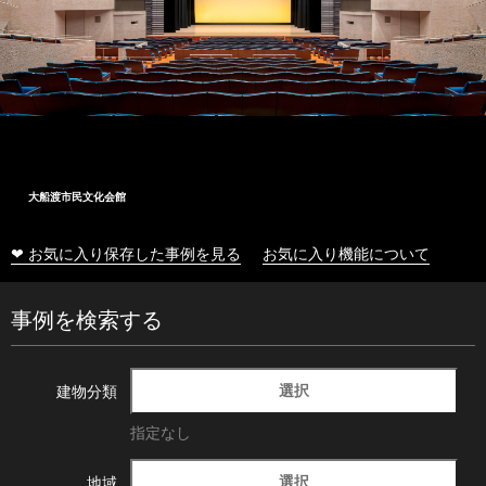
大船渡市民文化会館
❤ お気に入り保存した事例を見る
お気に入り機能について
事例を検索する
選択
建物分類
指定なし
選択
地域