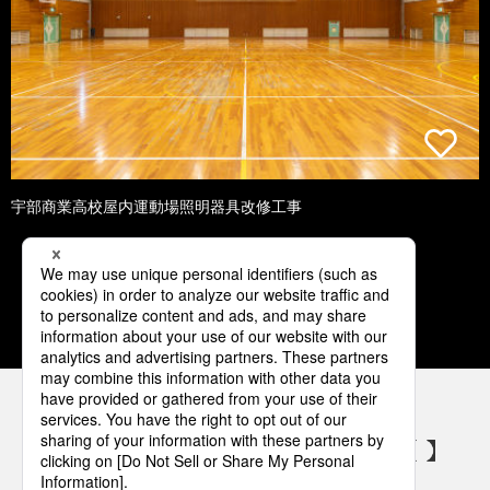
宇部商業高校屋内運動場照明器具改修工事
1
2
3
4
5
パナソニックの電気設備 SNSアカウント