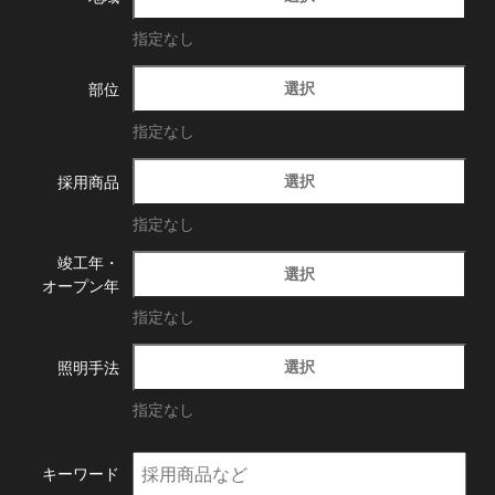
指定なし
選択
部位
指定なし
選択
採用商品
指定なし
竣工年・
選択
オープン年
指定なし
選択
照明手法
指定なし
キーワード