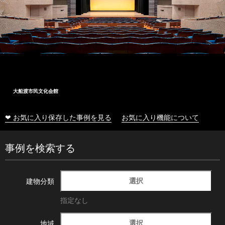
大船渡市民文化会館
❤ お気に入り保存した事例を見る
お気に入り機能について
事例を検索する
選択
建物分類
指定なし
選択
地域