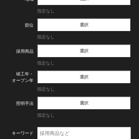
指定なし
選択
部位
指定なし
選択
採用商品
指定なし
竣工年・
選択
オープン年
指定なし
選択
照明手法
指定なし
キーワード