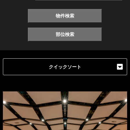
物件検索
部位検索
クイックソート