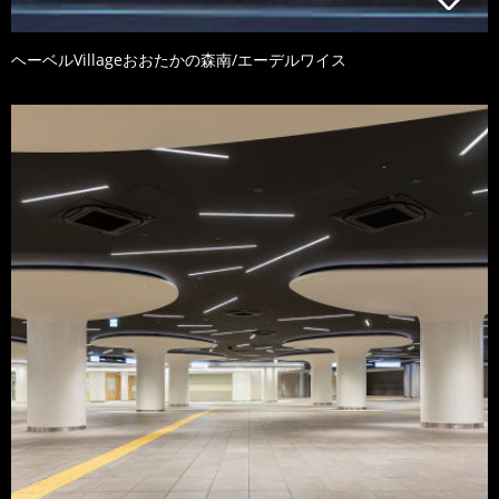
ヘーベルVillageおおたかの森南/エーデルワイス