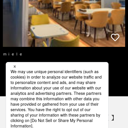
ｍｉｅｌｅ
1
2
3
4
5
パナソニックの電気設備 SNSアカウント