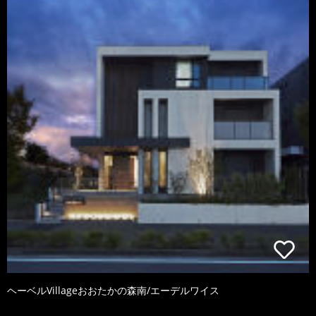
ヘーベルVillageおおたかの森南/エーデルワイス