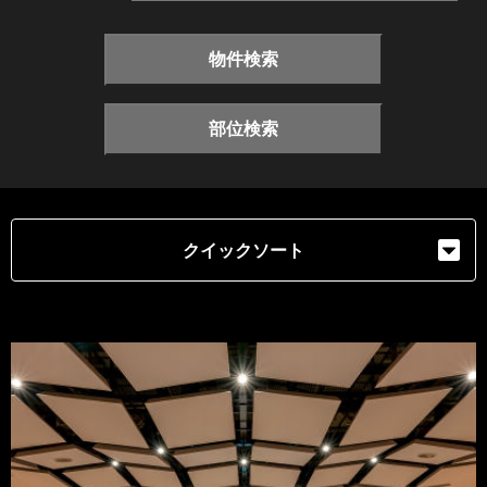
物件検索
部位検索
クイックソート