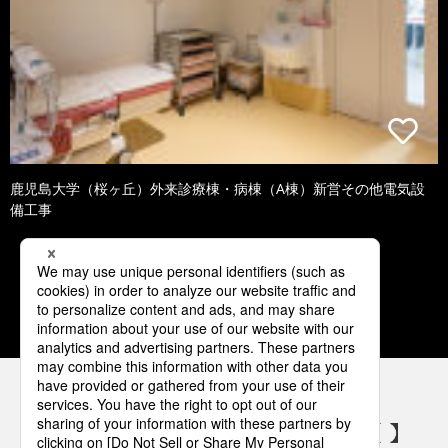
鹿児島大学（桜ヶ丘）外来診療棟・病棟（A棟）新営その他電気設
備工事
1
2
3
4
5
パナソニックの電気設備 SNSアカウント