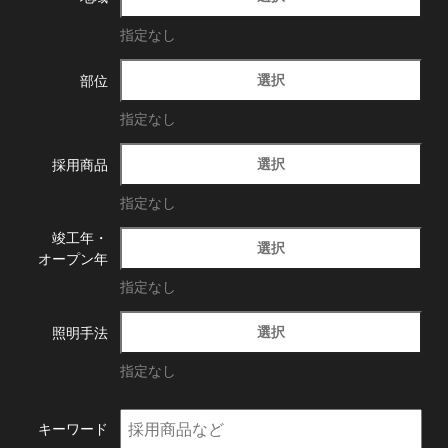
指定なし
選択
部位
指定なし
選択
採用商品
指定なし
竣工年・
選択
オープン年
指定なし
選択
照明手法
指定なし
キーワード