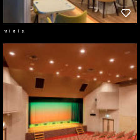
ｍｉｅｌｅ