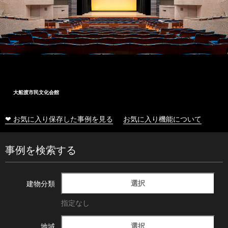
大船渡市民文化会館
❤ お気に入り保存した事例を見る
お気に入り機能について
事例を検索する
選択
建物分類
指定なし
選択
地域