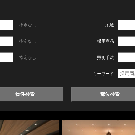
指定なし
地域
指定なし
採用商品
指定なし
照明手法
キーワード
物件検索
部位検索