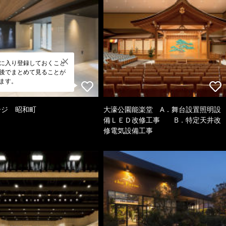
に入り登録しておくこと
後でまとめて見ることが
ます。
ージ 昭和町
大濠公園能楽堂 A．舞台設置照明設
備ＬＥＤ改修工事 B．特定天井改
修電気設備工事