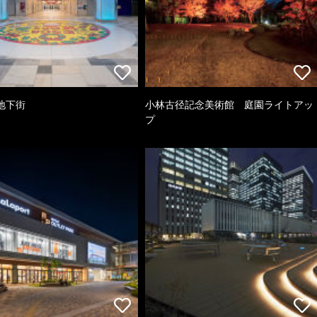
地下街
小林古径記念美術館 庭園ライトアッ
プ