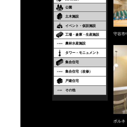
公園
土木施設
イベント・仮設施設
守谷市
工場・倉庫・生産施設
農林水産施設
タワー・モニュメント
集合住宅
集合住宅（改修）
戸建住宅
その他
ポルネ