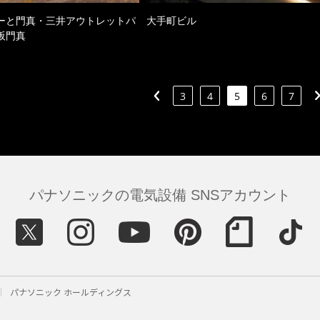
ーと門真・三井アウトレットパ
大手町ビル
阪門真
3
4
5
6
7
パナソニックの電気設備 SNSアカウント
パナソニック ホールディングス