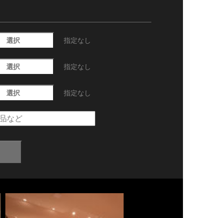
選択
指定なし
選択
指定なし
選択
指定なし