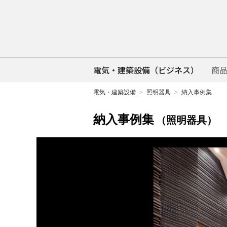
電気・建築設備（ビジネス）
商
電気・建築設備
照明器具
納入事例集
納入事例集
（照明器具）