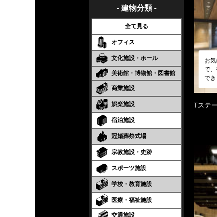
- 建物分類 -
全て見る
オフィス
文化施設・ホール
お気
で、
美術館・博物館・図書館
でき
商業施設
娯楽施設
Tステ
宿泊施設
冠婚葬祭式場
宗教施設・史跡
スポーツ施設
学校・教育施設
医療・福祉施設
交通施設