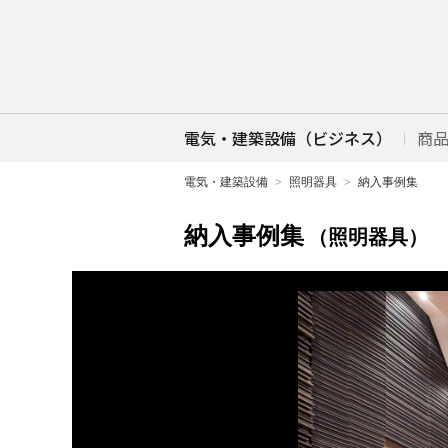
電気・建築設備（ビジネス）
商
電気・建築設備
照明器具
納入事例集
納入事例集
（照明器具）