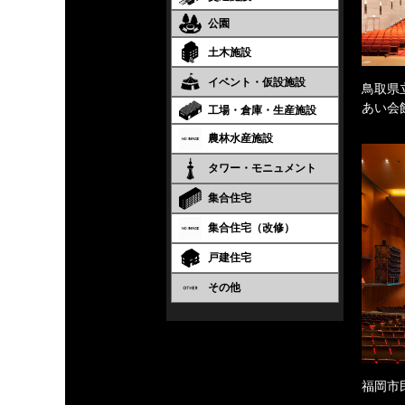
公園
土木施設
イベント・仮設施設
鳥取県
あい会
工場・倉庫・生産施設
農林水産施設
タワー・モニュメント
集合住宅
集合住宅（改修）
戸建住宅
その他
福岡市