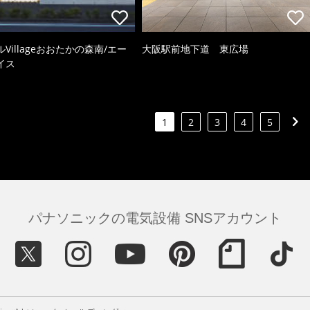
Villageおおたかの森南/エー
大阪駅前地下道 東広場
イス
1
2
3
4
5
パナソニックの電気設備 SNSアカウント