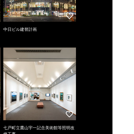
中日ビル建替計画
七戸町立鷹山宇一記念美術館等照明改
修工事