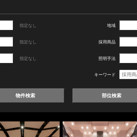
指定なし
地域
指定なし
採用商品
指定なし
照明手法
キーワード
物件検索
部位検索