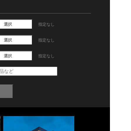
選択
指定なし
選択
指定なし
選択
指定なし