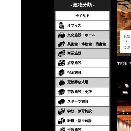
- 建物分類 -
全て見る
オフィス
文化施設・ホール
お気
で、
美術館・博物館・図書館
でき
商業施設
娯楽施設
羽後町
宿泊施設
冠婚葬祭式場
宗教施設・史跡
スポーツ施設
学校・教育施設
医療・福祉施設
交通施設