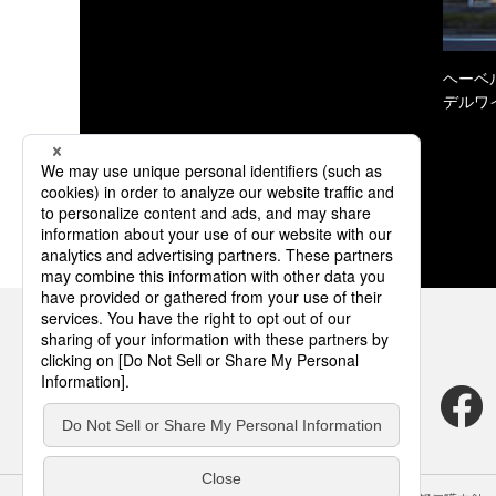
ヘーベル
デルワ