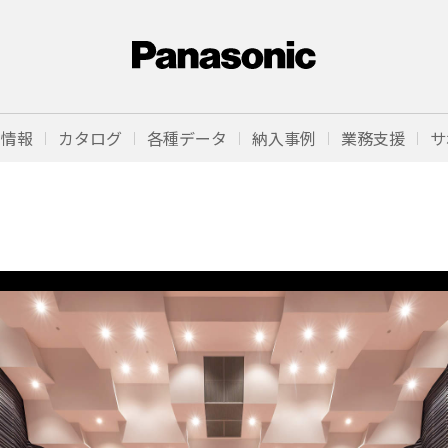
品情報
カタログ
各種データ
納入事例
業務支援
サ