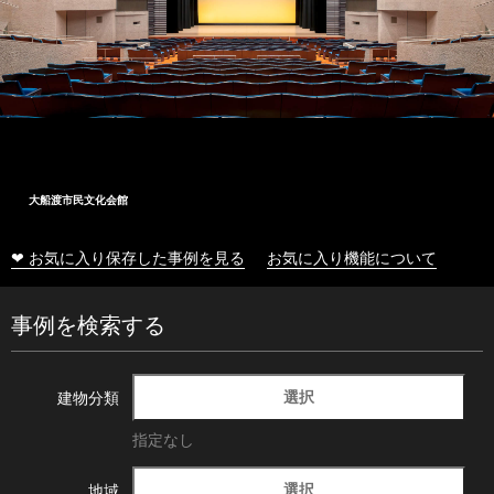
大船渡市民文化会館
❤ お気に入り保存した事例を見る
お気に入り機能について
事例を検索する
選択
建物分類
指定なし
選択
地域