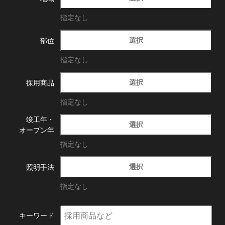
指定なし
選択
部位
指定なし
選択
採用商品
指定なし
竣工年・
選択
オープン年
指定なし
選択
照明手法
指定なし
キーワード