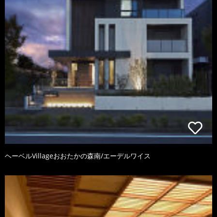
ヘーベルVillageおおたかの森南/エーデルワイス