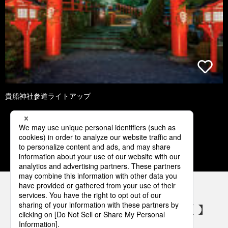
貴船神社参道ライトアップ
1
2
3
4
5
パナソニックの電気設備 SNSアカウント