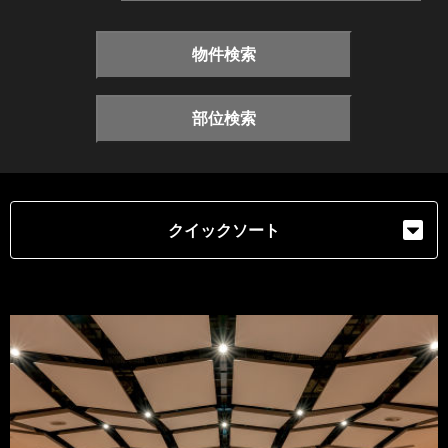
物件検索
部位検索
クイックソート