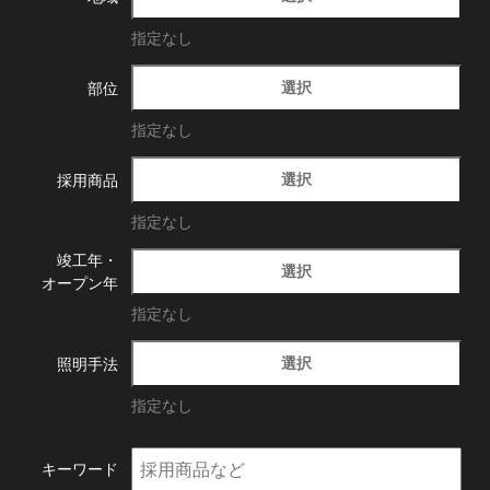
指定なし
選択
部位
指定なし
選択
採用商品
指定なし
竣工年・
選択
オープン年
指定なし
選択
照明手法
指定なし
キーワード