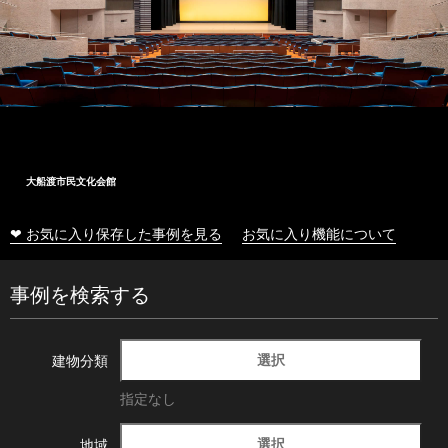
大船渡市民文化会館
❤ お気に入り保存した事例を見る
お気に入り機能について
事例を検索する
選択
建物分類
指定なし
選択
地域