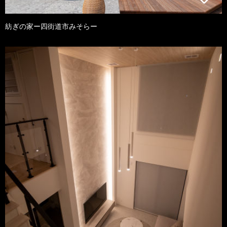
紡ぎの家ー四街道市みそらー