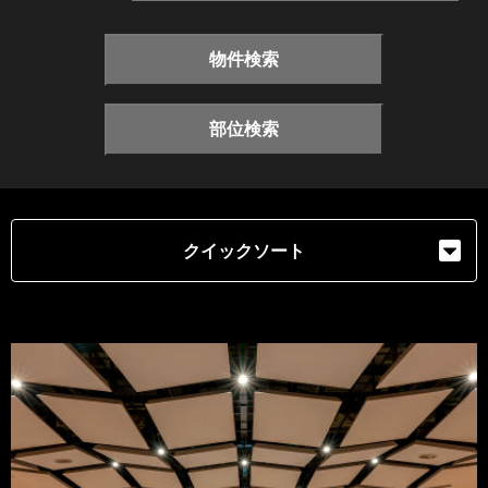
物件検索
部位検索
クイックソート