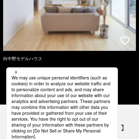
向中野モデルハウス
1
2
3
4
5
パナソニックの電気設備 SNSアカウント