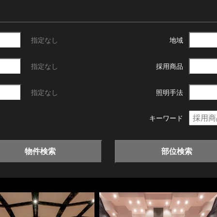
指定なし
地域
指定なし
採用商品
指定なし
照明手法
キーワード
物件検索
部位検索