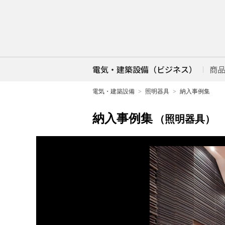
電気・建築設備（ビジネス）
商
電気・建築設備
照明器具
納入事例集
納入事例集
（照明器具）