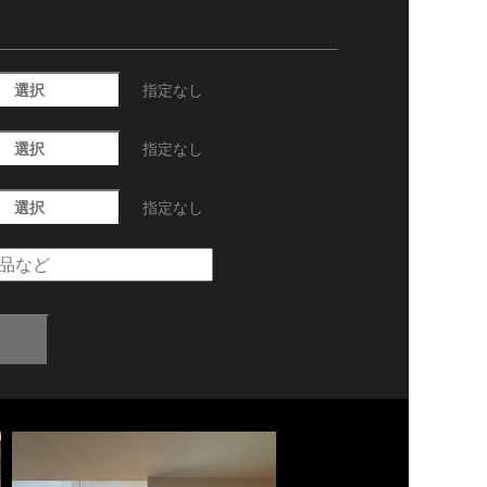
選択
指定なし
選択
指定なし
選択
指定なし