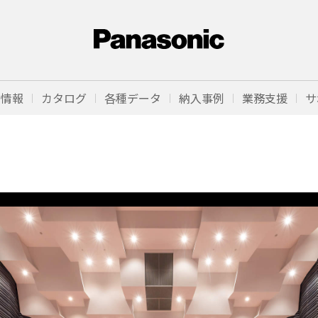
品情報
カタログ
各種データ
納入事例
業務支援
サ