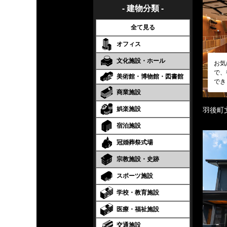
- 建物分類 -
全て見る
オフィス
文化施設・ホール
お気
で、
美術館・博物館・図書館
でき
商業施設
娯楽施設
羽後町
宿泊施設
冠婚葬祭式場
宗教施設・史跡
スポーツ施設
学校・教育施設
医療・福祉施設
交通施設