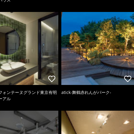
フォンテーヌグランド東京有明
atick-舞鶴赤れんがパーク-
ーアル