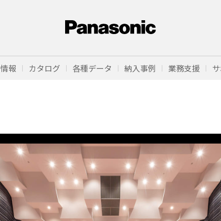
品情報
カタログ
各種データ
納入事例
業務支援
サ