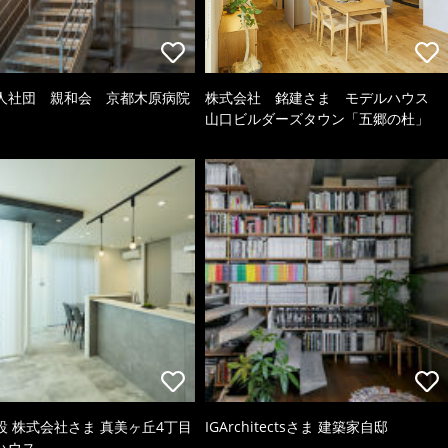
人社団 親和会 京都木原病院
株式会社 銘建さま モデルハウス
山口ビルダーズタウン「五郷の杜」
設 株式会社さま 真美ヶ丘4丁目
IGArchitectsさま 建築家自邸
ハウス