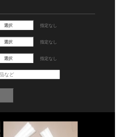
選択
指定なし
選択
指定なし
選択
指定なし