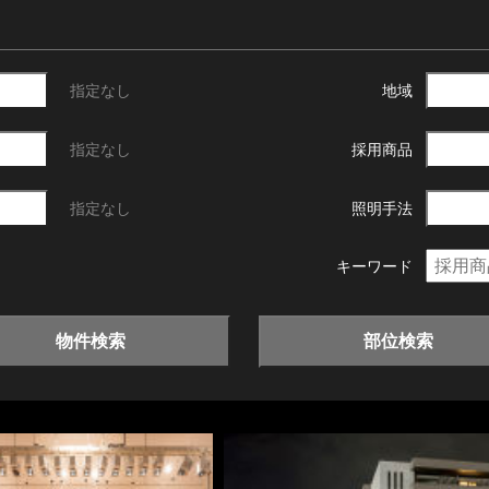
指定なし
地域
指定なし
採用商品
指定なし
照明手法
キーワード
物件検索
部位検索