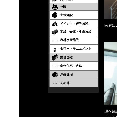
公園
土木施設
イベント・仮設施設
医療法
工場・倉庫・生産施設
農林水産施設
タワー・モニュメント
集合住宅
集合住宅（改修）
戸建住宅
その他
興永建
モデル