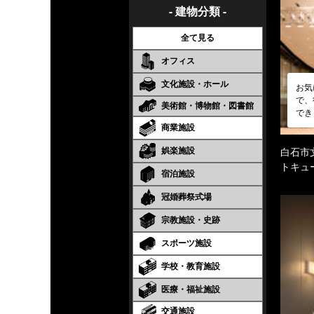
- 建物分類 -
全て見る
オフィス
文化施設・ホール
お気
で、
美術館・博物館・図書館
でき
商業施設
娯楽施設
白石市
トキュ
宿泊施設
冠婚葬祭式場
宗教施設・史跡
スポーツ施設
学校・教育施設
医療・福祉施設
交通施設