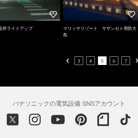
役所ライトアップ
マリッサリゾート サザンセト周防大
島
3
4
5
6
7
パナソニックの電気設備 SNSアカウント