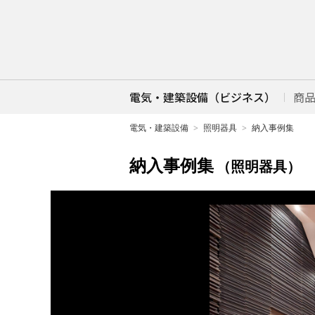
電気・建築設備（ビジネス）
商
電気・建築設備
照明器具
納入事例集
納入事例集
（照明器具）