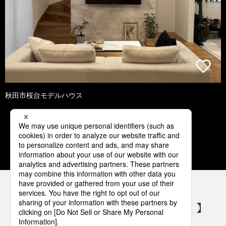
秋田市桜台モデルハウス
1
2
3
4
5
パナソニックの電気設備 SNSアカウント