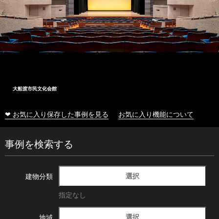
大船渡市民文化会館
❤ お気に入り保存した事例を見る
お気に入り機能について
事例を検索する
選択
建物分類
指定なし
選択
地域