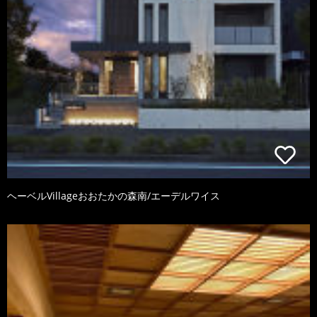
ヘーベルVillageおおたかの森南/エーデルワイス