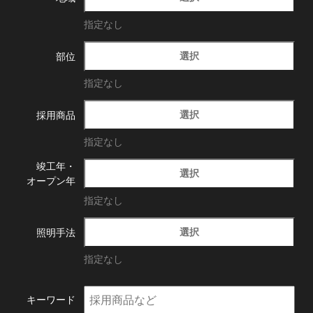
指定なし
選択
部位
指定なし
選択
採用商品
指定なし
竣工年・
選択
オープン年
指定なし
選択
照明手法
指定なし
キーワード