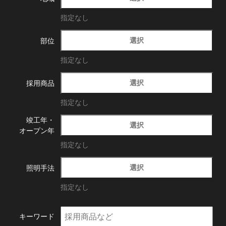
指定なし
選択
部位
指定なし
選択
採用商品
指定なし
竣工年・
選択
オープン年
指定なし
選択
照明手法
指定なし
キーワード