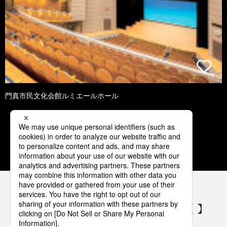
門真市民文化会館ルミエールホール
1
2
3
4
5
パナソニックの電気設備 SNSアカウント