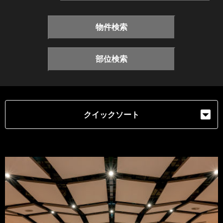
物件検索
部位検索
クイックソート