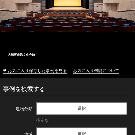
大船渡市民文化会館
❤ お気に入り保存した事例を見る
お気に入り機能について
事例を検索する
選択
建物分類
指定なし
選択
地域