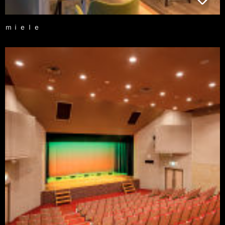
ｍｉｅｌｅ