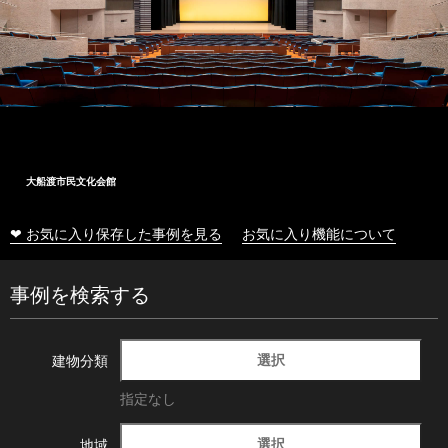
大船渡市民文化会館
❤ お気に入り保存した事例を見る
お気に入り機能について
事例を検索する
選択
建物分類
指定なし
選択
地域