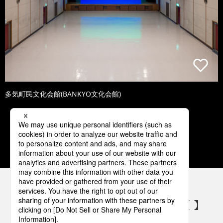
多気町民文化会館(BANKYO文化会館)
1
2
3
4
5
パナソニックの電気設備 SNSアカウント