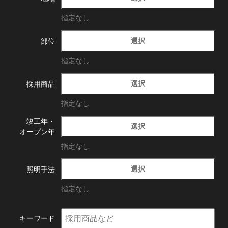
指定なし
選択
部位
指定なし
選択
採用商品
指定なし
竣工年・
選択
オープン年
指定なし
選択
照明手法
指定なし
キーワード