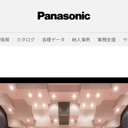
品情報
カタログ
各種データ
納入事例
業務支援
サ