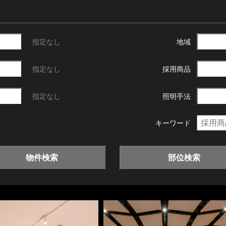
指定なし
地域
指定なし
採用商品
指定なし
照明手法
キーワード
物件検索
部位検索