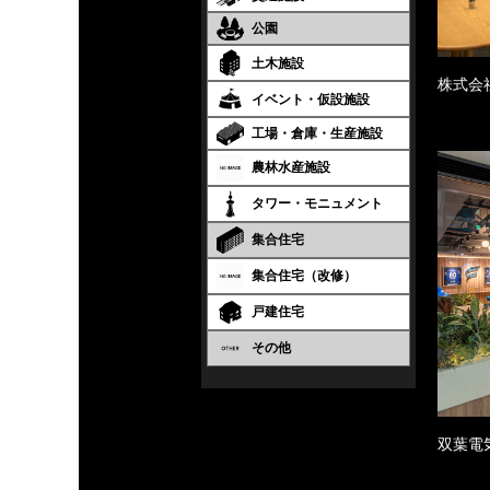
公園
土木施設
株式会
イベント・仮設施設
工場・倉庫・生産施設
農林水産施設
タワー・モニュメント
集合住宅
集合住宅（改修）
戸建住宅
その他
双葉電