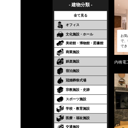
- 建物分類 -
全て見る
オフィス
文化施設・ホール
お気
で、
美術館・博物館・図書館
でき
商業施設
娯楽施設
内橋電
宿泊施設
冠婚葬祭式場
宗教施設・史跡
スポーツ施設
学校・教育施設
医療・福祉施設
交通施設