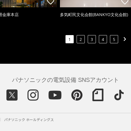
用金庫本店
多気町民文化会館(BANKYO文化会館)
1
2
3
4
5
パナソニックの電気設備 SNSアカウント
パナソニック ホールディングス