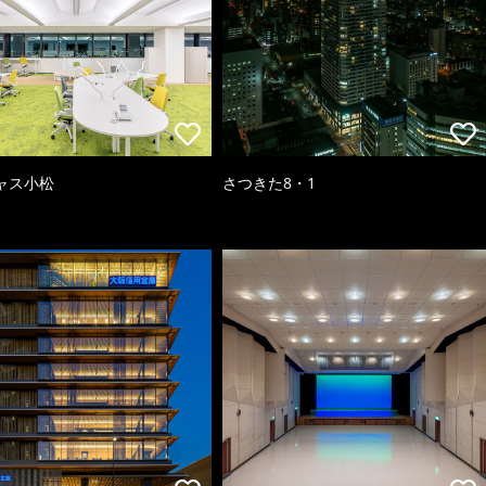
ャス小松
さつきた8・1