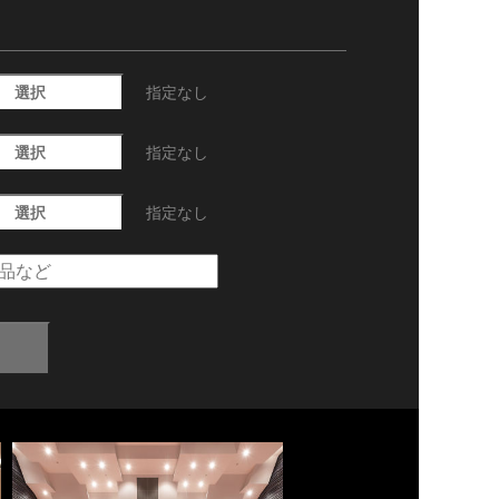
選択
指定なし
選択
指定なし
選択
指定なし