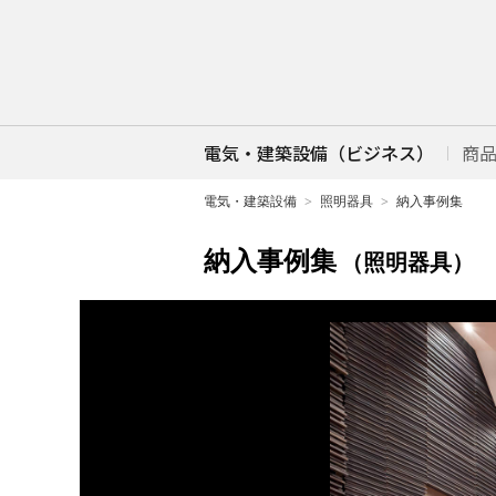
電気・建築設備（ビジネス）
商
電気・建築設備
照明器具
納入事例集
納入事例集
（照明器具）