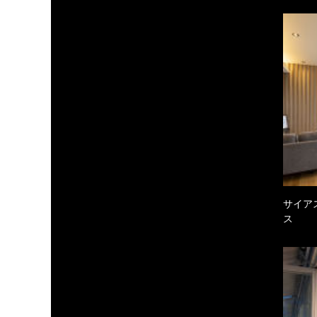
サイア
ス