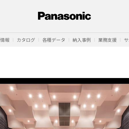
品情報
カタログ
各種データ
納入事例
業務支援
サ