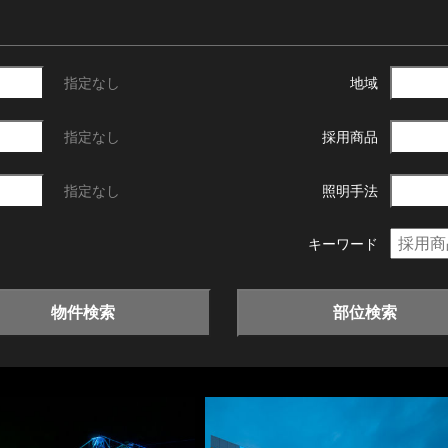
指定なし
地域
指定なし
採用商品
指定なし
照明手法
キーワード
物件検索
部位検索