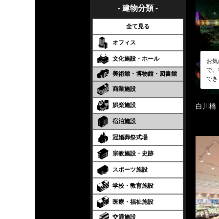
- 建物分類 -
全て見る
オフィス
文化施設・ホール
お気
で、
美術館・博物館・図書館
でき
商業施設
娯楽施設
白川橋
宿泊施設
冠婚葬祭式場
宗教施設・史跡
スポーツ施設
学校・教育施設
医療・福祉施設
交通施設