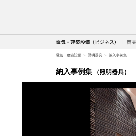
電気・建築設備（ビジネス）
商
電気・建築設備
照明器具
納入事例集
納入事例集
（照明器具）