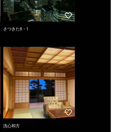
さつきた8・1
洗心和方