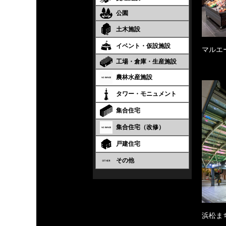
公園
土木施設
イベント・仮設施設
マルエ
工場・倉庫・生産施設
農林水産施設
タワー・モニュメント
集合住宅
集合住宅（改修）
戸建住宅
その他
浜松ま