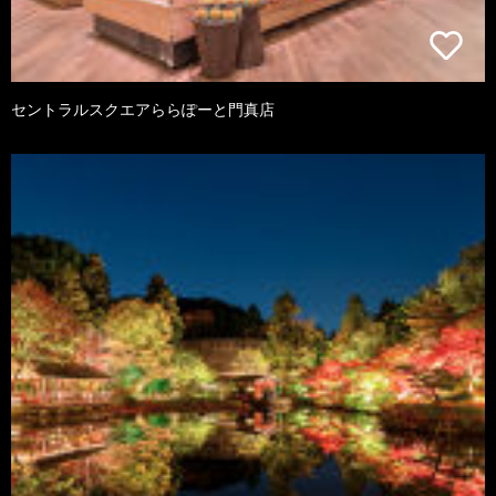
セントラルスクエアららぽーと門真店