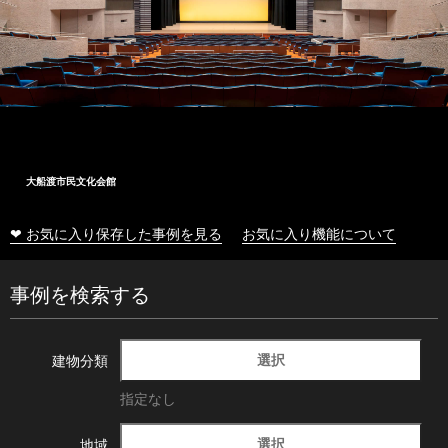
大船渡市民文化会館
❤ お気に入り保存した事例を見る
お気に入り機能について
事例を検索する
選択
建物分類
指定なし
選択
地域