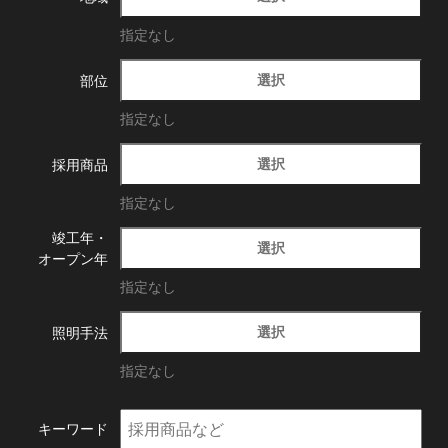
指定なし
選択
部位
指定なし
選択
採用商品
指定なし
竣工年・
選択
オープン年
指定なし
選択
照明手法
指定なし
キーワード