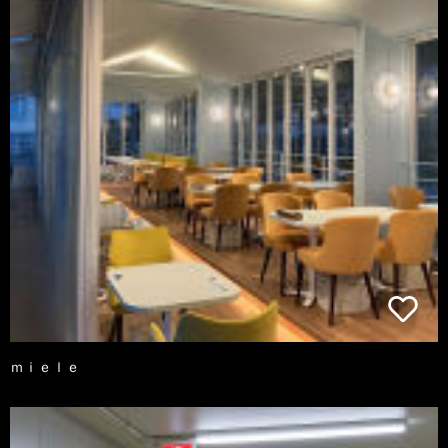
ｍｉｅｌｅ