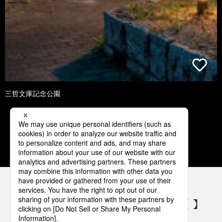
三哲文庫記念公園
1
2
3
4
5
パナソニックの電気設備 SNSアカウント