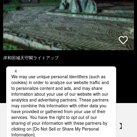
岸和田城天守閣ライトアップ
1
2
3
4
5
パナソニックの電気設備 SNSアカウント