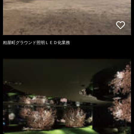
粕屋町グラウンド照明ＬＥＤ化業務