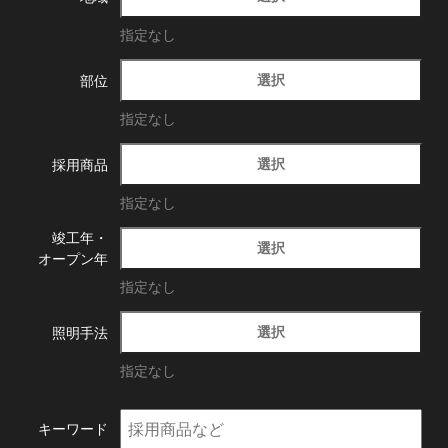
指定なし
選択
部位
指定なし
選択
採用商品
指定なし
竣工年・
選択
オープン年
指定なし
選択
照明手法
指定なし
キーワード