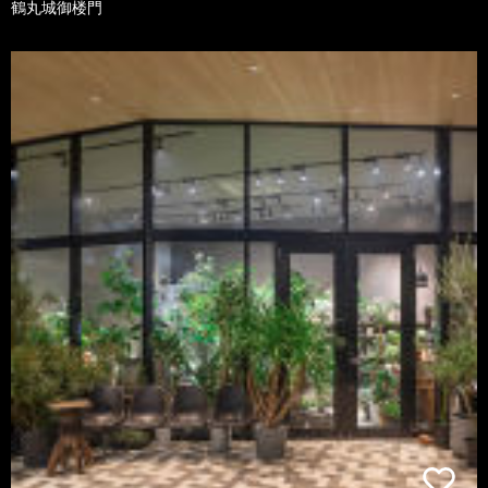
鶴丸城御楼門