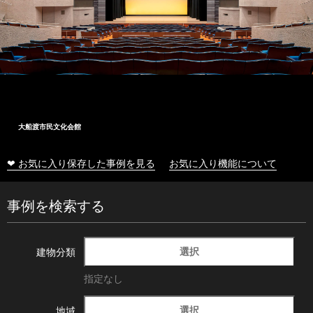
大船渡市民文化会館
❤ お気に入り保存した事例を見る
お気に入り機能について
事例を検索する
選択
建物分類
指定なし
選択
地域