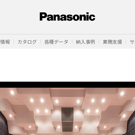
品情報
カタログ
各種データ
納入事例
業務支援
サ