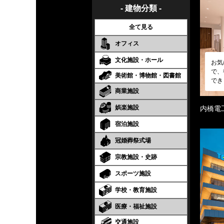
- 建物分類 -
全て見る
オフィス
文化施設・ホール
お気
で、
美術館・博物館・図書館
でき
商業施設
娯楽施設
内橋電
宿泊施設
冠婚葬祭式場
宗教施設・史跡
スポーツ施設
学校・教育施設
医療・福祉施設
交通施設