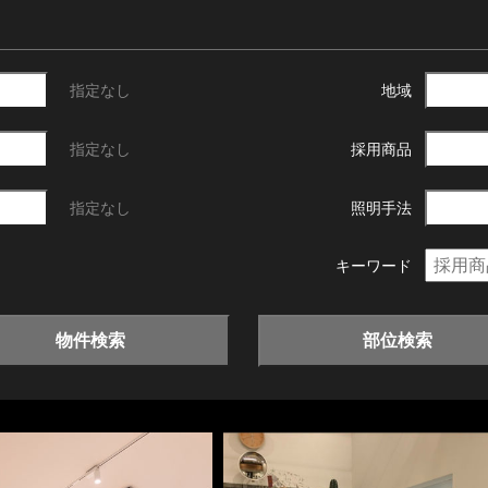
指定なし
地域
指定なし
採用商品
指定なし
照明手法
キーワード
物件検索
部位検索