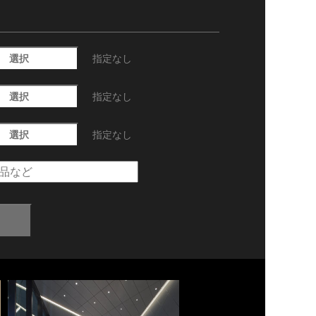
選択
指定なし
選択
指定なし
選択
指定なし