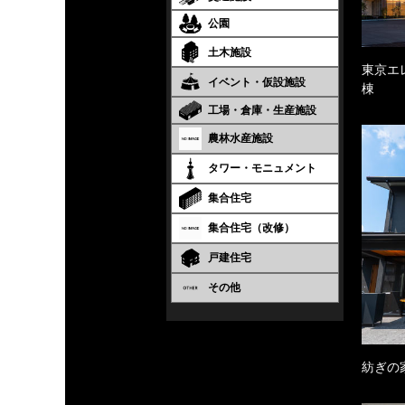
公園
土木施設
東京エ
イベント・仮設施設
棟
工場・倉庫・生産施設
農林水産施設
タワー・モニュメント
集合住宅
集合住宅（改修）
戸建住宅
その他
紡ぎの