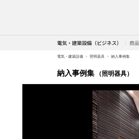
電気・建築設備（ビジネス）
商
電気・建築設備
照明器具
納入事例集
納入事例集
（照明器具）