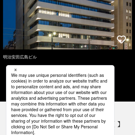
明治安田広島ビル
1
2
3
4
5
パナソニックの電気設備 SNSアカウント