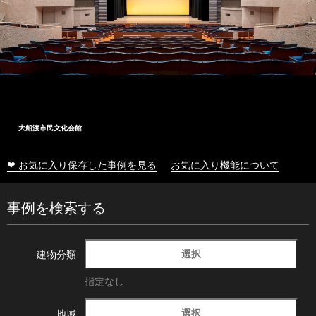
大船渡市民文化会館
❤ お気に入り保存した事例を見る
お気に入り機能について
事例を検索する
選択
建物分類
指定なし
選択
地域