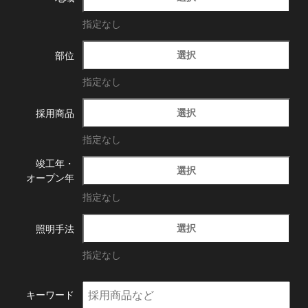
指定なし
選択
部位
指定なし
選択
採用商品
指定なし
竣工年・
選択
オープン年
指定なし
選択
照明手法
指定なし
キーワード