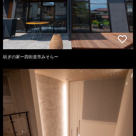
紡ぎの家ー四街道市みそらー