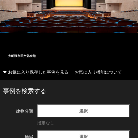
大船渡市民文化会館
❤ お気に入り保存した事例を見る
お気に入り機能について
事例を検索する
選択
建物分類
指定なし
選択
地域