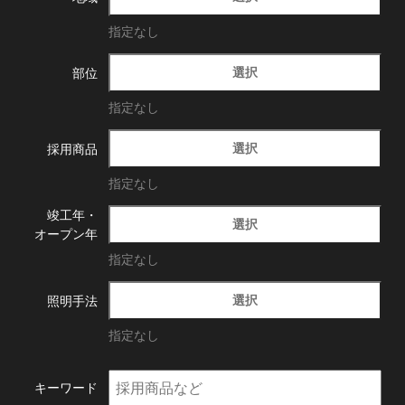
指定なし
選択
部位
指定なし
選択
採用商品
指定なし
竣工年・
選択
オープン年
指定なし
選択
照明手法
指定なし
キーワード