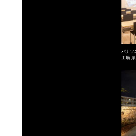
パナソ
工場 