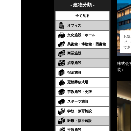
- 建物分類 -
全て見る
オフィス
文化施設・ホール
お気
で、
美術館・博物館・図書館
でき
商業施設
娯楽施設
株式会
装）
宿泊施設
冠婚葬祭式場
宗教施設・史跡
スポーツ施設
学校・教育施設
医療・福祉施設
交通施設