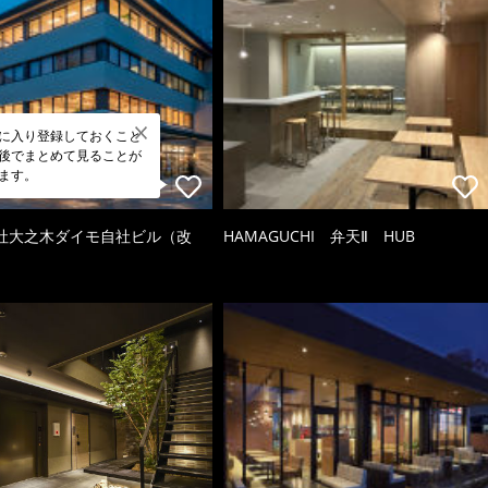
に入り登録しておくこと
後でまとめて見ることが
ます。
社大之木ダイモ自社ビル（改
HAMAGUCHI 弁天Ⅱ HUB