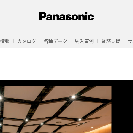
品情報
カタログ
各種データ
納入事例
業務支援
サ