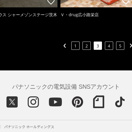
ウス シャーメゾンステージ茨木
Ｖ・drug広小路栄店
1
2
3
4
5
パナソニックの電気設備 SNSアカウント
パナソニック ホールディングス