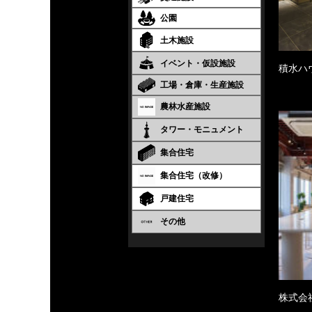
公園
土木施設
イベント・仮設施設
積水ハ
工場・倉庫・生産施設
農林水産施設
タワー・モニュメント
集合住宅
集合住宅（改修）
戸建住宅
その他
株式会