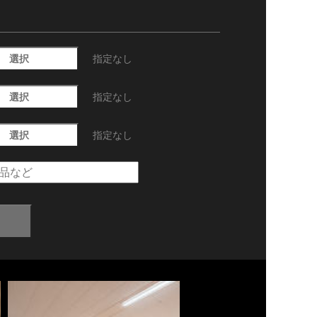
選択
指定なし
選択
指定なし
選択
指定なし