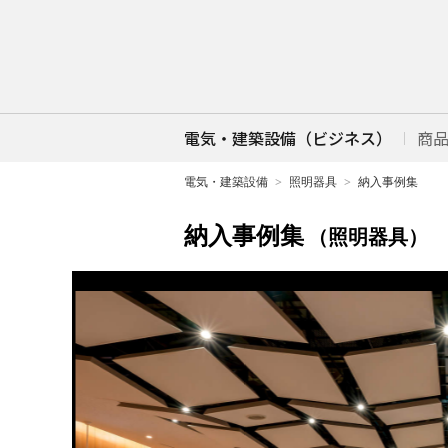
電気・建築設備（ビジネス）
商
電気・建築設備
照明器具
納入事例集
納入事例集
（照明器具）