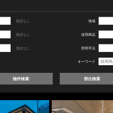
指定なし
地域
指定なし
採用商品
指定なし
照明手法
キーワード
物件検索
部位検索