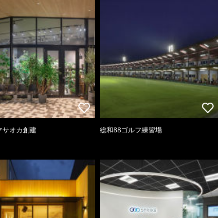
 マサオカ創建
総和88ゴルフ練習場