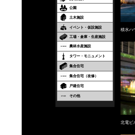
公園
土木施設
イベント・仮設施設
積水ハウ
工場・倉庫・生産施設
農林水産施設
タワー・モニュメント
集合住宅
集合住宅（改修）
戸建住宅
その他
北電ビ