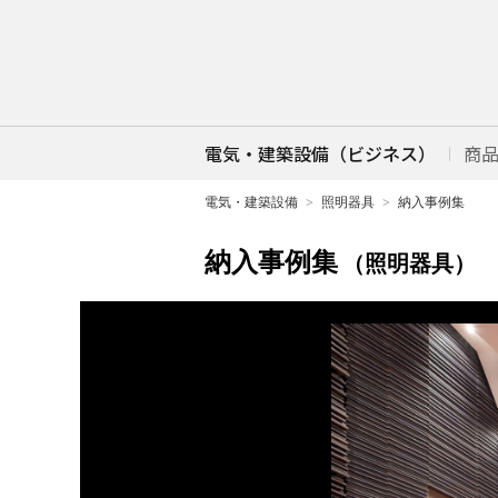
電気・建築設備（ビジネス）
商
電気・建築設備
照明器具
納入事例集
納入事例集
（照明器具）