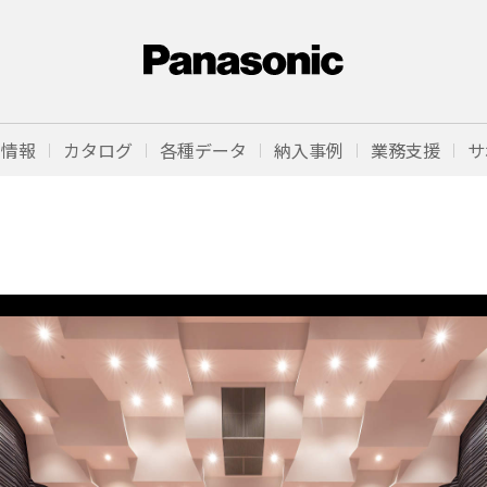
品情報
カタログ
各種データ
納入事例
業務支援
サ