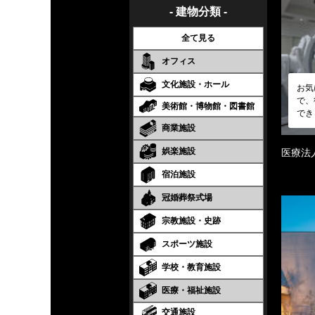
- 建物分類 -
全て見る
オフィス
文化施設・ホール
お気
で、
美術館・博物館・図書館
でき
商業施設
娯楽施設
医療法
宿泊施設
冠婚葬祭式場
宗教施設・史跡
スポーツ施設
学校・教育施設
医療・福祉施設
交通施設