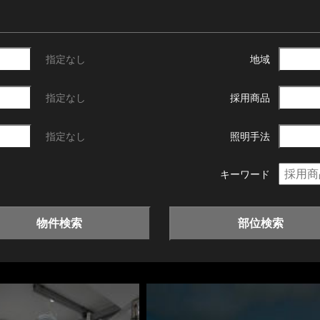
指定なし
地域
指定なし
採用商品
指定なし
照明手法
キーワード
物件検索
部位検索