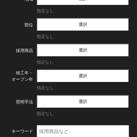
指定なし
選択
部位
指定なし
選択
採用商品
指定なし
竣工年・
選択
オープン年
指定なし
選択
照明手法
指定なし
キーワード