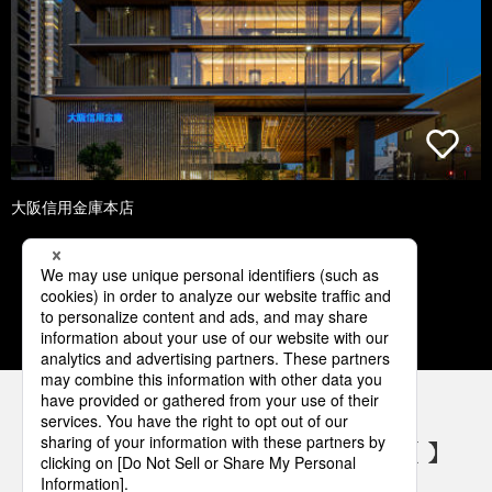
大阪信用金庫本店
1
2
3
4
5
パナソニックの電気設備 SNSアカウント