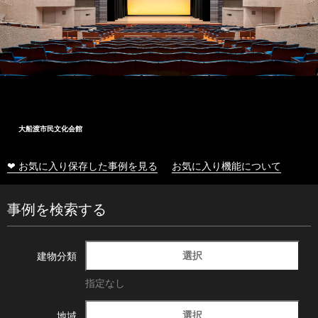
大船渡市民文化会館
❤ お気に入り保存した事例を見る
お気に入り機能について
事例を検索する
選択
建物分類
指定なし
選択
地域