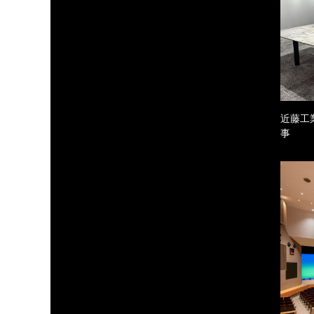
近藤工
事