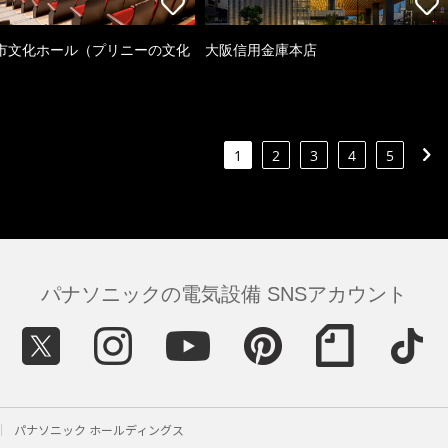
市文化ホール（プリニーの文化
大阪信用金庫本店
）
1
2
3
4
5
パナソニックの電気設備 SNSアカウント
パナソニック ホールディングス