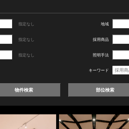
指定なし
地域
指定なし
採用商品
指定なし
照明手法
キーワード
物件検索
部位検索