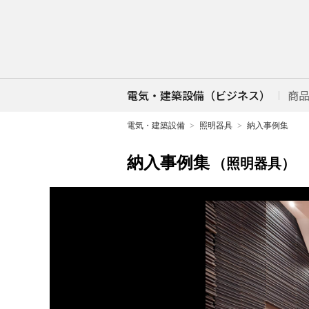
電気・建築設備（ビジネス）
商
電気・建築設備
照明器具
納入事例集
納入事例集
（照明器具）