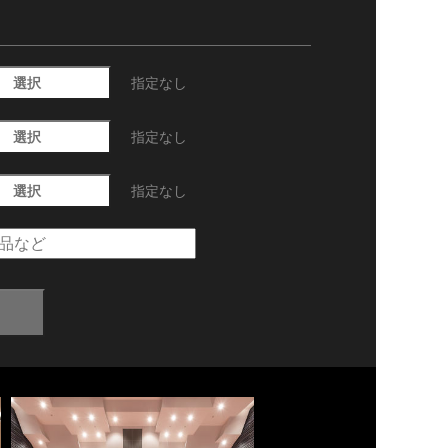
選択
指定なし
選択
指定なし
選択
指定なし