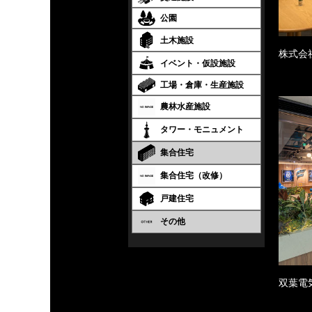
公園
土木施設
株式会
イベント・仮設施設
工場・倉庫・生産施設
農林水産施設
タワー・モニュメント
集合住宅
集合住宅（改修）
戸建住宅
その他
双葉電