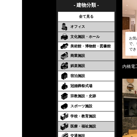
- 建物分類 -
全て見る
オフィス
文化施設・ホール
お気
で、
美術館・博物館・図書館
でき
商業施設
娯楽施設
内橋電
宿泊施設
冠婚葬祭式場
宗教施設・史跡
スポーツ施設
学校・教育施設
医療・福祉施設
交通施設