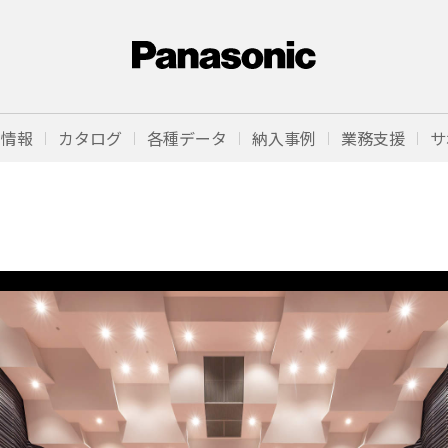
品情報
カタログ
各種データ
納入事例
業務支援
サ