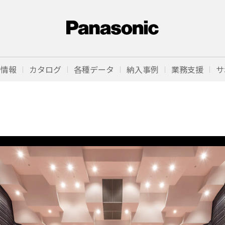
品情報
カタログ
各種データ
納入事例
業務支援
サ