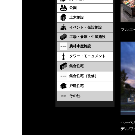
公園
土木施設
イベント・仮設施設
マルエ
工場・倉庫・生産施設
農林水産施設
タワー・モニュメント
集合住宅
集合住宅（改修）
戸建住宅
その他
ヘーベル
デルワ