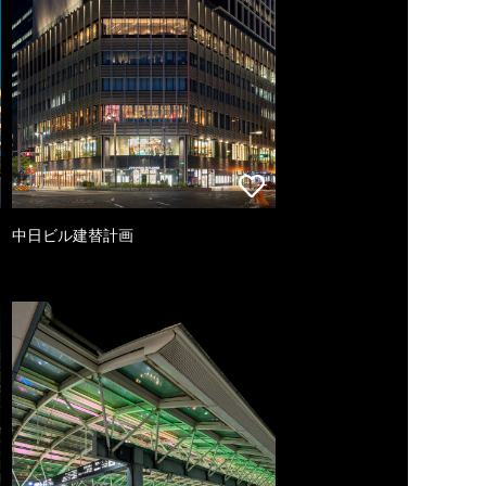
中日ビル建替計画