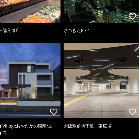
ー部入道店
さつきた8・1
Villageおおたかの森南/エー
大阪駅前地下道 東広場
イス