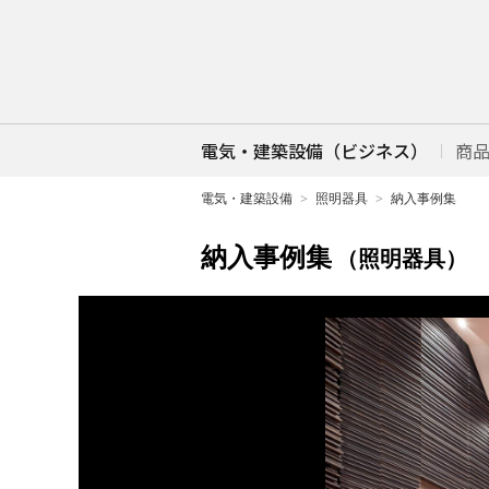
電気・建築設備（ビジネス）
商
電気・建築設備
照明器具
納入事例集
納入事例集
（照明器具）