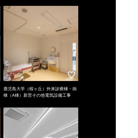
鹿児島大学（桜ヶ丘）外来診療棟・病
棟（A棟）新営その他電気設備工事