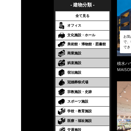
- 建物分類 -
全て見る
オフィス
文化施設・ホール
お気
で、
美術館・博物館・図書館
でき
商業施設
娯楽施設
積水ハ
MAISO
宿泊施設
冠婚葬祭式場
宗教施設・史跡
スポーツ施設
学校・教育施設
医療・福祉施設
交通施設