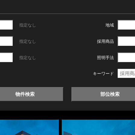
指定なし
地域
指定なし
採用商品
指定なし
照明手法
キーワード
物件検索
部位検索