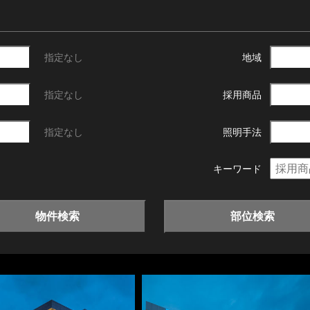
指定なし
地域
指定なし
採用商品
指定なし
照明手法
キーワード
物件検索
部位検索