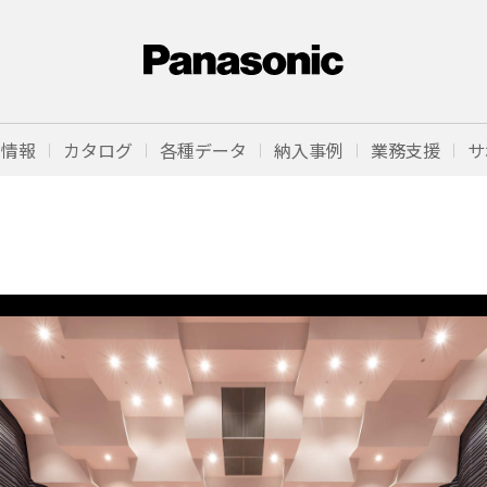
品情報
カタログ
各種データ
納入事例
業務支援
サ