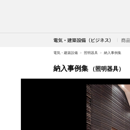
電気・建築設備（ビジネス）
商
電気・建築設備
照明器具
納入事例集
納入事例集
（照明器具）