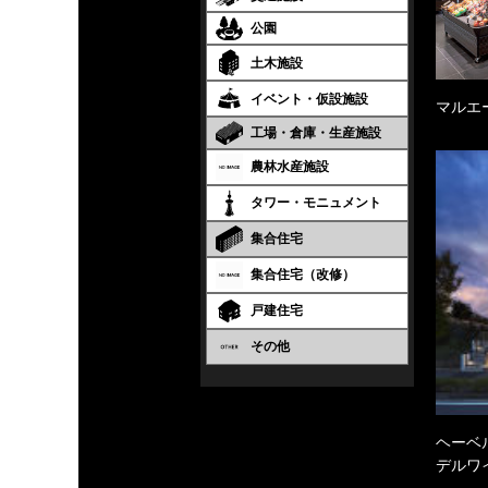
公園
土木施設
イベント・仮設施設
マルエ
工場・倉庫・生産施設
農林水産施設
タワー・モニュメント
集合住宅
集合住宅（改修）
戸建住宅
その他
ヘーベル
デルワ