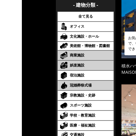
- 建物分類 -
全て見る
オフィス
文化施設・ホール
お気
で、
美術館・博物館・図書館
でき
商業施設
娯楽施設
積水ハ
MAISO
宿泊施設
冠婚葬祭式場
宗教施設・史跡
スポーツ施設
学校・教育施設
医療・福祉施設
交通施設