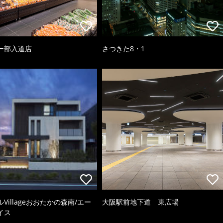
ー部入道店
さつきた8・1
Villageおおたかの森南/エー
大阪駅前地下道 東広場
イス