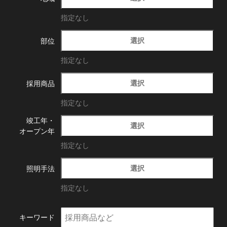
指定なし
選択
部位
指定なし
選択
採用商品
指定なし
竣工年・
選択
オープン年
指定なし
選択
照明手法
指定なし
キーワード