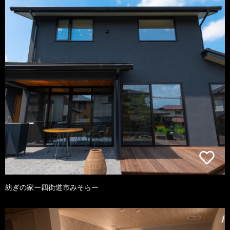
紡ぎの家ー四街道市みそらー