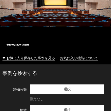
大船渡市民文化会館
❤ お気に入り保存した事例を見る
お気に入り機能について
事例を検索する
選択
建物分類
指定なし
選択
地域