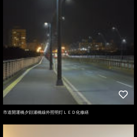
市道開運橋夕顔瀬橋線外照明灯ＬＥＤ化修繕