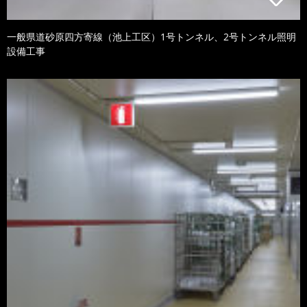
一般県道砂原四方寄線（池上工区）1号トンネル、2号トンネル照明
設備工事