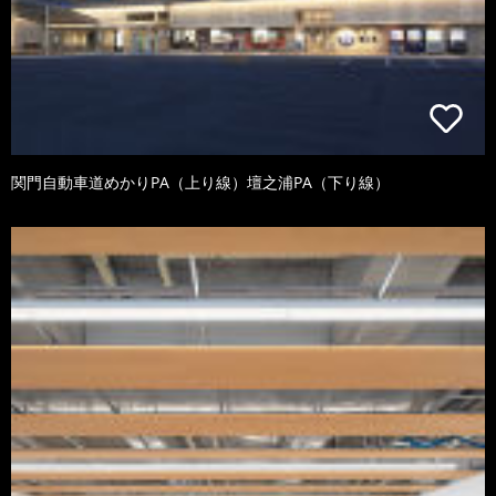
関門自動車道めかりPA（上り線）壇之浦PA（下り線）