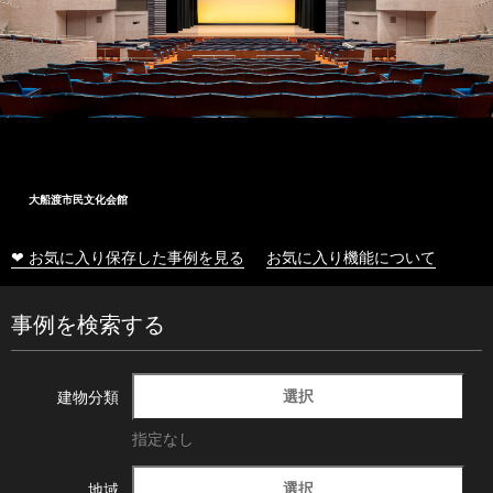
大船渡市民文化会館
❤ お気に入り保存した事例を見る
お気に入り機能について
事例を検索する
選択
建物分類
指定なし
選択
地域