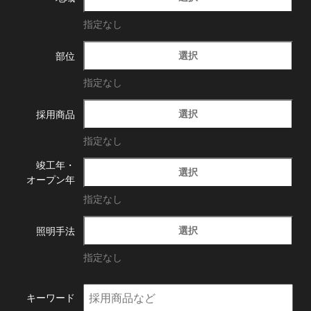
指定なし
選択
部位
指定なし
選択
採用商品
指定なし
竣工年・
選択
オープン年
指定なし
選択
照明手法
指定なし
キーワード