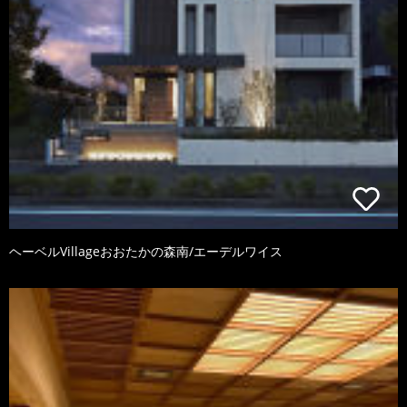
ヘーベルVillageおおたかの森南/エーデルワイス