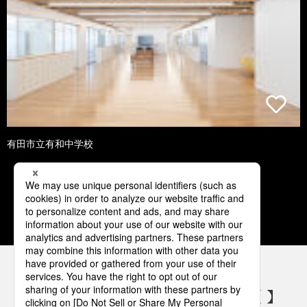
有田市立有和中学校
1
2
3
4
5
パナソニックの電気設備 SNSアカウント