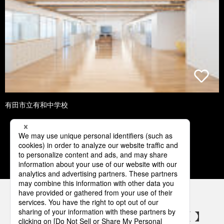
有田市立有和中学校
1
2
3
4
5
パナソニックの電気設備 SNSアカウント