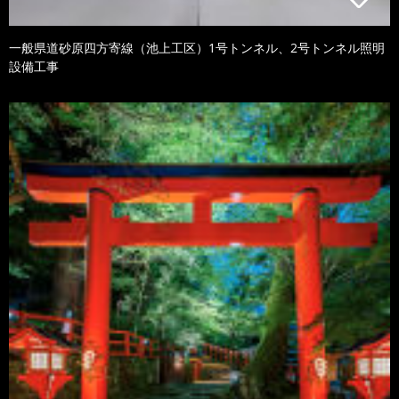
一般県道砂原四方寄線（池上工区）1号トンネル、2号トンネル照明
設備工事