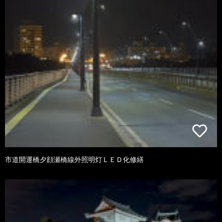
市道開運橋夕顔瀬橋線外照明灯ＬＥＤ化修繕