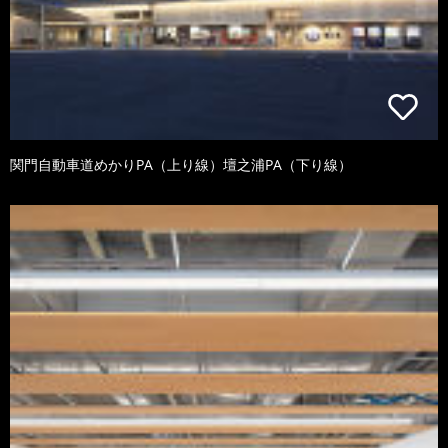
関門自動車道めかりPA（上り線）壇之浦PA（下り線）