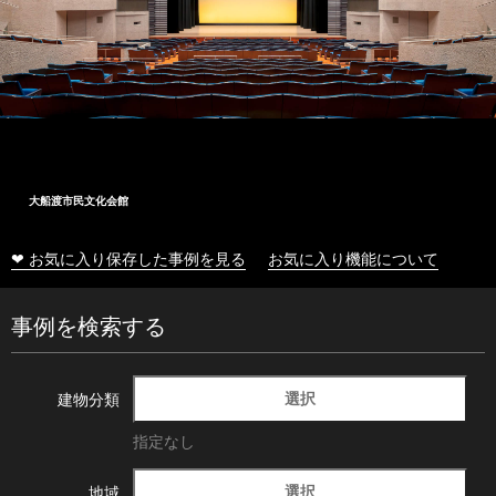
大船渡市民文化会館
❤ お気に入り保存した事例を見る
お気に入り機能について
事例を検索する
選択
建物分類
指定なし
選択
地域