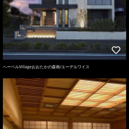
ヘーベルVillageおおたかの森南/エーデルワイス