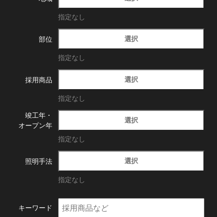
指定なし
選択
部位
指定なし
選択
採用商品
指定なし
竣工年・
選択
オープン年
指定なし
選択
照明手法
指定なし
キーワード