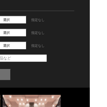
選択
指定なし
選択
指定なし
選択
指定なし