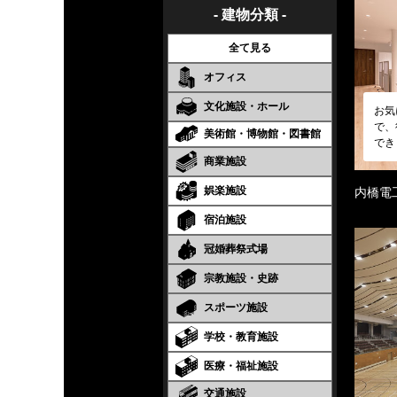
- 建物分類 -
全て見る
オフィス
文化施設・ホール
お気
で、
美術館・博物館・図書館
でき
商業施設
娯楽施設
内橋電
宿泊施設
冠婚葬祭式場
宗教施設・史跡
スポーツ施設
学校・教育施設
医療・福祉施設
交通施設