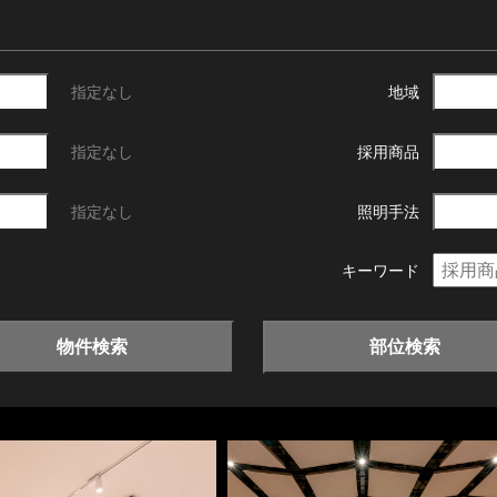
指定なし
地域
指定なし
採用商品
指定なし
照明手法
キーワード
物件検索
部位検索