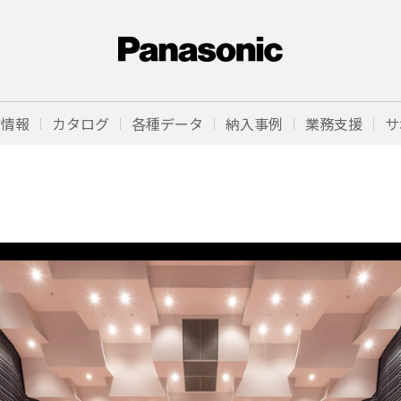
品情報
カタログ
各種データ
納入事例
業務支援
サ