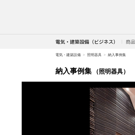
電気・建築設備（ビジネス）
商
電気・建築設備
照明器具
納入事例集
納入事例集
（照明器具）