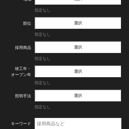
指定なし
選択
部位
指定なし
選択
採用商品
指定なし
竣工年・
選択
オープン年
指定なし
選択
照明手法
指定なし
キーワード