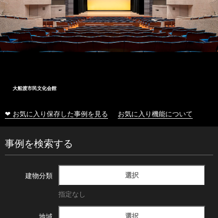
大船渡市民文化会館
❤ お気に入り保存した事例を見る
お気に入り機能について
事例を検索する
選択
建物分類
指定なし
選択
地域