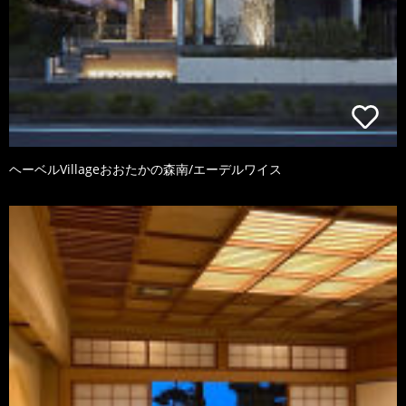
ヘーベルVillageおおたかの森南/エーデルワイス