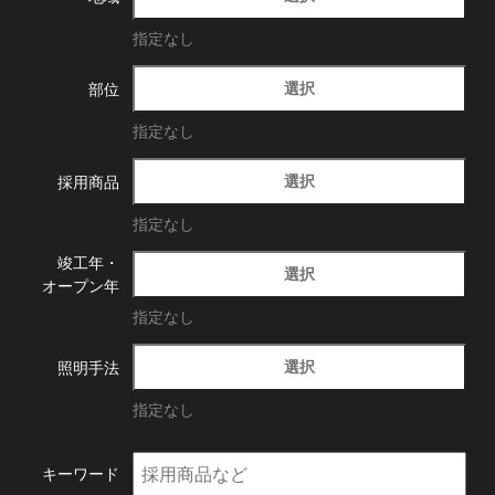
指定なし
選択
部位
指定なし
選択
採用商品
指定なし
竣工年・
選択
オープン年
指定なし
選択
照明手法
指定なし
キーワード