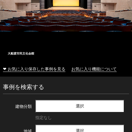
大船渡市民文化会館
❤ お気に入り保存した事例を見る
お気に入り機能について
事例を検索する
選択
建物分類
指定なし
選択
地域