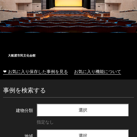
大船渡市民文化会館
❤ お気に入り保存した事例を見る
お気に入り機能について
事例を検索する
選択
建物分類
指定なし
選択
地域