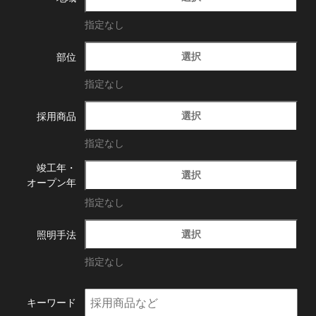
指定なし
選択
部位
指定なし
選択
採用商品
指定なし
竣工年・
選択
オープン年
指定なし
選択
照明手法
指定なし
キーワード