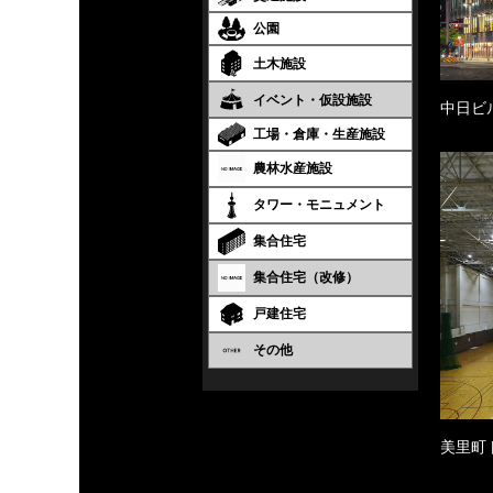
公園
土木施設
イベント・仮設施設
中日ビ
工場・倉庫・生産施設
農林水産施設
タワー・モニュメント
集合住宅
集合住宅（改修）
戸建住宅
その他
美里町