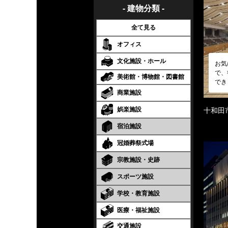
- 建物分類 -
全て見る
オフィス
文化施設・ホール
お気
で、
美術館・博物館・図書館
でき
商業施設
娯楽施設
十和田
宿泊施設
冠婚葬祭式場
宗教施設・史跡
スポーツ施設
学校・教育施設
医療・福祉施設
交通施設