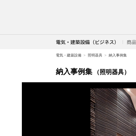
電気・建築設備（ビジネス）
商
電気・建築設備
照明器具
納入事例集
納入事例集
（照明器具）