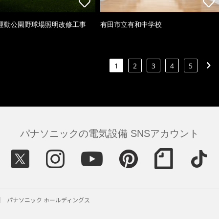
運動公園野球場照明改修工事
有田市立有和中学校
1
2
3
4
5
パナソニックの電気設備 SNSアカウント
パナソニック ホールディングス