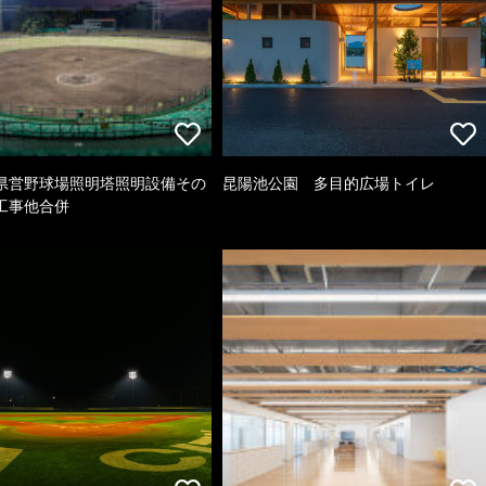
県営野球場照明塔照明設備その
昆陽池公園 多目的広場トイレ
工事他合併