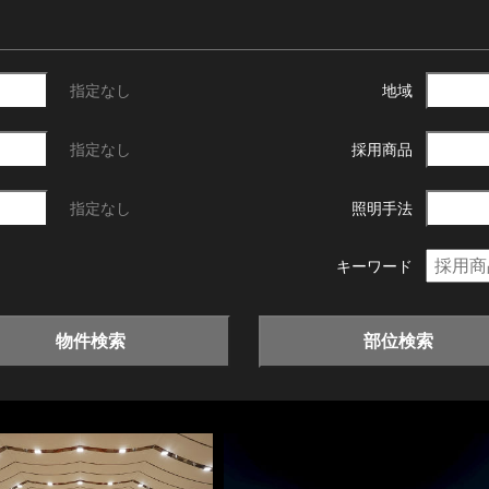
指定なし
地域
指定なし
採用商品
指定なし
照明手法
キーワード
物件検索
部位検索