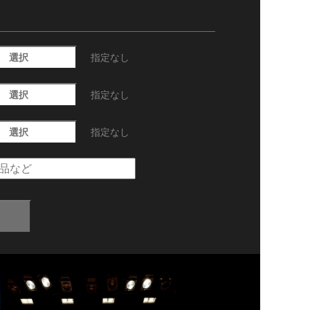
選択
指定なし
選択
指定なし
選択
指定なし