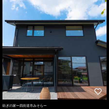
紡ぎの家ー四街道市みそらー