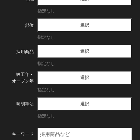
指定なし
選択
部位
指定なし
選択
採用商品
指定なし
竣工年・
選択
オープン年
指定なし
選択
照明手法
指定なし
キーワード