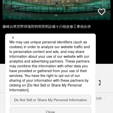
藤崎台県営野球場照明塔照明設備その他改修工事他合併
1
2
3
4
5
パナソニックの電気設備 SNSアカウント
サイトのご利用にあたって
クッキーポリシー
個人情報保護方針
パナソニック ホールディングス
Area/Country