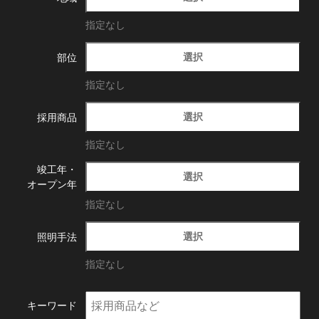
指定なし
選択
部位
指定なし
選択
採用商品
指定なし
竣工年・
選択
オープン年
指定なし
選択
照明手法
指定なし
キーワード