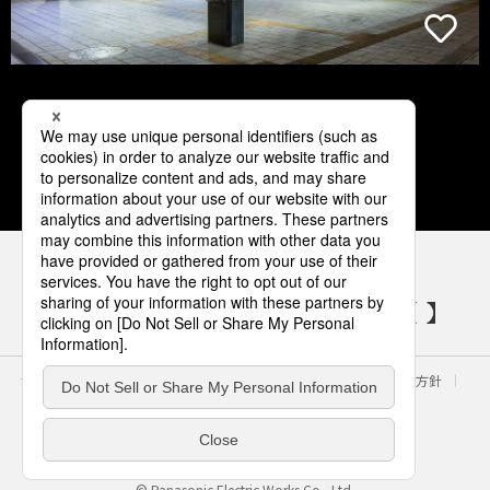
1
2
3
4
5
パナソニックの電気設備 SNSアカウント
サイトのご利用にあたって
クッキーポリシー
個人情報保護方針
パナソニック ホールディングス
Area/Country
電気・建築設備（ビジネス）
© Panasonic Electric Works Co., Ltd.