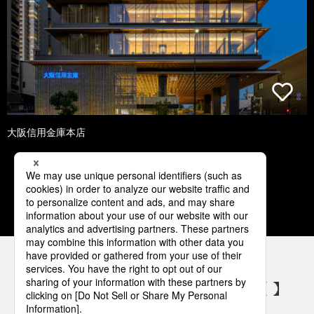
大阪信用金庫本店
1
2
3
4
5
パナソニックの電気設備 SNSアカウント