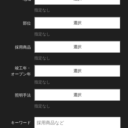
指定なし
選択
部位
指定なし
選択
採用商品
指定なし
竣工年・
選択
オープン年
指定なし
選択
照明手法
指定なし
キーワード