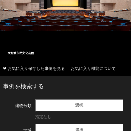
大船渡市民文化会館
❤ お気に入り保存した事例を見る
お気に入り機能について
事例を検索する
選択
建物分類
指定なし
選択
地域