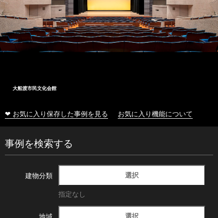
大船渡市民文化会館
❤ お気に入り保存した事例を見る
お気に入り機能について
事例を検索する
選択
建物分類
指定なし
選択
地域