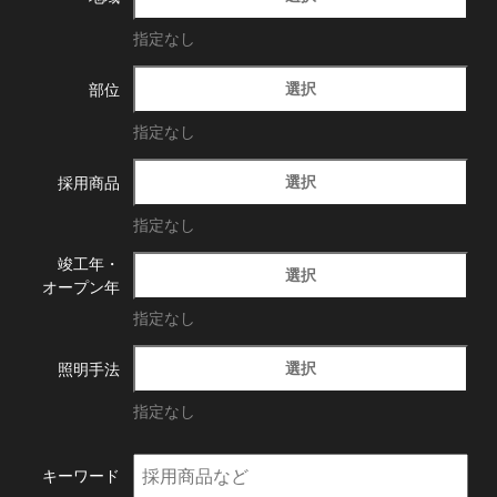
指定なし
選択
部位
指定なし
選択
採用商品
指定なし
竣工年・
選択
オープン年
指定なし
選択
照明手法
指定なし
キーワード