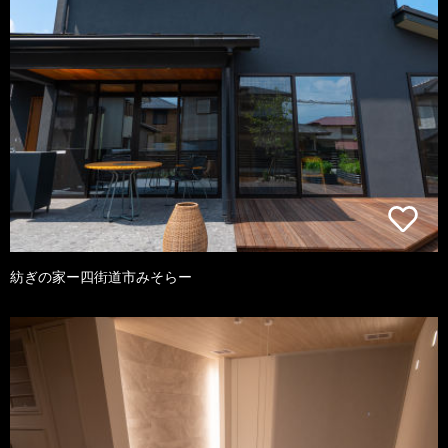
紡ぎの家ー四街道市みそらー