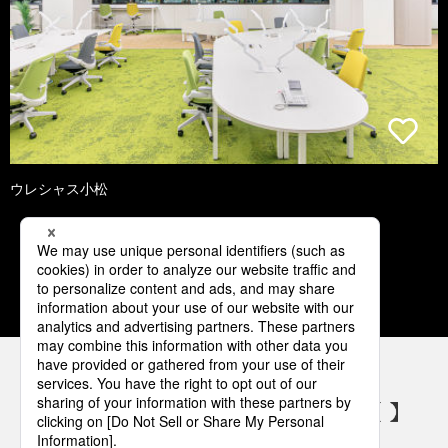
ウレシャス小松
1
2
3
4
5
パナソニックの電気設備 SNSアカウント